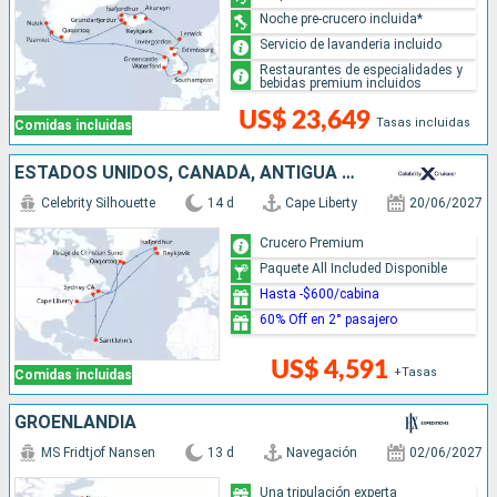
Noche pre-crucero incluida*
Servicio de lavanderia incluido
Restaurantes de especialidades y
bebidas premium incluidos
US$ 23,649
Tasas incluidas
Comidas incluidas
ESTADOS UNIDOS, CANADÁ, ANTIGUA Y BARBUDA, GROENLANDIA, ISLANDIA
Celebrity Silhouette
14 d
Cape Liberty
20/06/2027
Crucero Premium
Paquete All Included Disponible
Hasta -$600/cabina
60% Off en 2° pasajero
US$ 4,591
+Tasas
Comidas incluidas
GROENLANDIA
MS Fridtjof Nansen
13 d
Navegación
02/06/2027
Una tripulación experta