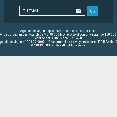
TU EMAIL
OK
Agencia de viajes especializada crucero – CRUISELINE
6 rue du gabian Les flots bleus MC 98 000 Monaco SAM con un capital de 150 000
contact tel : (00) 377 97 97 84 50
gencia de viajes n° 006 02 0007 – Responsabilidad civil y profesional RC RSA de
© CRUISELINE 2026 - all rights reserved