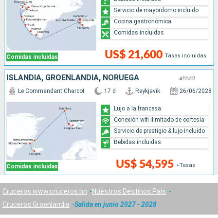
Servicio de mayordomo incluido
Cocina gastronómica
Comidas incluidas
US$ 21,600
Tasas incluidas
Comidas incluidas
ISLANDIA, GROENLANDIA, NORUEGA
Le Commandant Charcot
17 d
Reykjavik
26/06/2028
Lujo a la francesa
Conexión wifi ilimitado de cortesía
Servicio de prestigio & lujo incluido
Bebidas incluidas
US$ 54,595
+Tasas
Comidas incluidas
Cruceros www.cruceros.hn
Nuestros Destinos País
Cruceros Groenlandia
Salida en junio 2027 - 2028