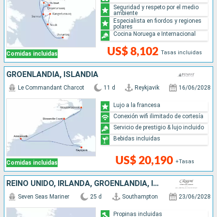
Seguridad y respeto por el medio
ambiente
Especialista en fiordos y regiones
polares
Cocina Noruega e Internacional
US$ 8,102
Tasas incluidas
Comidas incluidas
GROENLANDIA, ISLANDIA
Le Commandant Charcot
11 d
Reykjavik
16/06/2028
Lujo a la francesa
Conexión wifi ilimitado de cortesía
Servicio de prestigio & lujo incluido
Bebidas incluidas
US$ 20,190
+Tasas
Comidas incluidas
REINO UNIDO, IRLANDA, GROENLANDIA, ISLANDIA
Seven Seas Mariner
25 d
Southampton
23/06/2028
Propinas incluidas