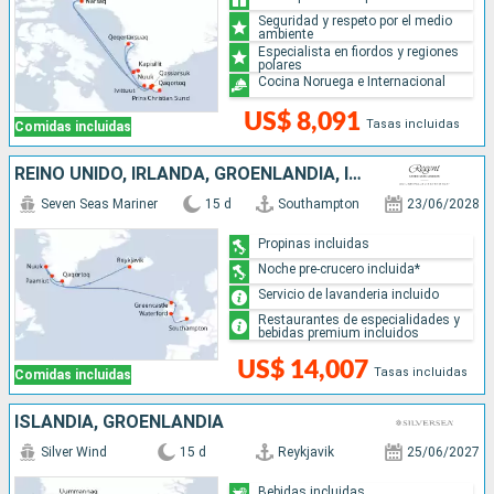
Seguridad y respeto por el medio
ambiente
Especialista en fiordos y regiones
polares
Cocina Noruega e Internacional
US$ 8,091
Tasas incluidas
Comidas incluidas
REINO UNIDO, IRLANDA, GROENLANDIA, ISLANDIA
Seven Seas Mariner
15 d
Southampton
23/06/2028
Propinas incluidas
Noche pre-crucero incluida*
Servicio de lavanderia incluido
Restaurantes de especialidades y
bebidas premium incluidos
US$ 14,007
Tasas incluidas
Comidas incluidas
ISLANDIA, GROENLANDIA
Silver Wind
15 d
Reykjavik
25/06/2027
Bebidas incluidas