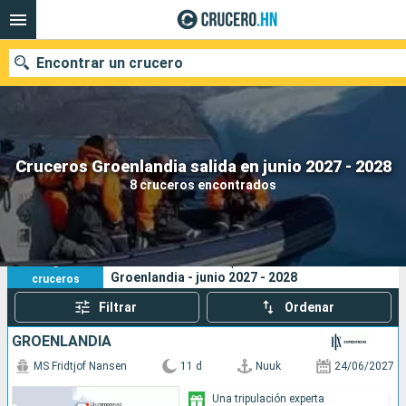
Encontrar un crucero
Nuestros destinos
Cruceros Groenlandia salida en junio 2027 - 2028
8 cruceros encontrados
Fecha de salida
Puertos
Compañías
8
Sus criterios de búsqueda:
Groenlandia - junio 2027 - 2028
cruceros
Buscar
Filtrar
Ordenar
GROENLANDIA
MS Fridtjof Nansen
11 d
Nuuk
24/06/2027
Una tripulación experta