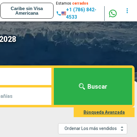
Estamos
cerrados
Caribe sin Visa
+1 (786) 842-
Americana
4533
 2028
Buscar
añías
Búsqueda Avanzada
Ordenar Los más vendidos