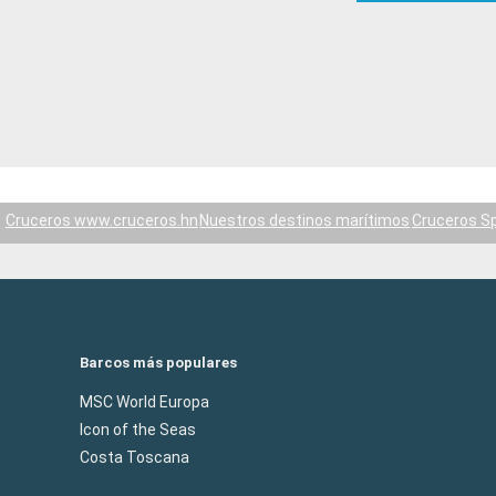
Cruceros www.cruceros.hn
Nuestros destinos marítimos
Cruceros S
Barcos más populares
MSC World Europa
Icon of the Seas
Costa Toscana