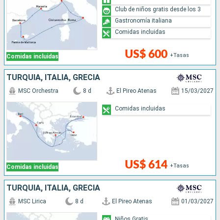
Club de niños gratis desde los 3
Gastronomía italiana
Comidas incluidas
US$ 600
+Tasas
Comidas incluidas
TURQUÍA, ITALIA, GRECIA
MSC Orchestra
8 d
El Pireo Atenas
15/03/2027
Comidas incluidas
US$ 614
+Tasas
Comidas incluidas
TURQUÍA, ITALIA, GRECIA
MSC Lirica
8 d
El Pireo Atenas
01/03/2027
Niños Gratis