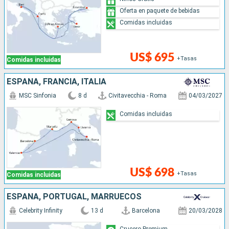
Oferta en paquete de bebidas
Comidas incluidas
US$ 695
+Tasas
Comidas incluidas
ESPAÑA, FRANCIA, ITALIA
MSC Sinfonia
8 d
Civitavecchia - Roma
04/03/2027
Comidas incluidas
US$ 698
+Tasas
Comidas incluidas
ESPAÑA, PORTUGAL, MARRUECOS
Celebrity Infinity
13 d
Barcelona
20/03/2028
Crucero Premium