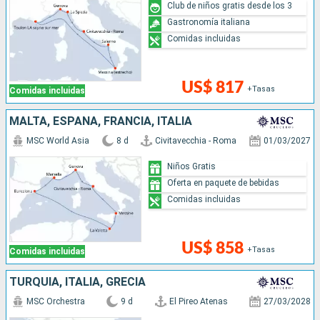
Club de niños gratis desde los 3
Gastronomía italiana
Comidas incluidas
US$ 817
+Tasas
Comidas incluidas
MALTA, ESPAÑA, FRANCIA, ITALIA
MSC World Asia
8 d
Civitavecchia - Roma
01/03/2027
Niños Gratis
Oferta en paquete de bebidas
Comidas incluidas
US$ 858
+Tasas
Comidas incluidas
TURQUÍA, ITALIA, GRECIA
MSC Orchestra
9 d
El Pireo Atenas
27/03/2028