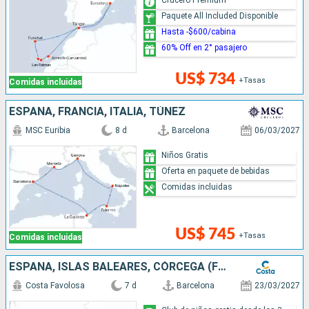
Paquete All Included Disponible
Hasta -$600/cabina
60% Off en 2° pasajero
US$ 734
+Tasas
Comidas incluidas
ESPAÑA, FRANCIA, ITALIA, TÚNEZ
MSC Euribia
8 d
Barcelona
06/03/2027
Niños Gratis
Oferta en paquete de bebidas
Comidas incluidas
US$ 745
+Tasas
Comidas incluidas
ESPAÑA, ISLAS BALEARES, CÓRCEGA (FRANCIA), FRANCIA, ITALIA
Costa Favolosa
7 d
Barcelona
23/03/2027