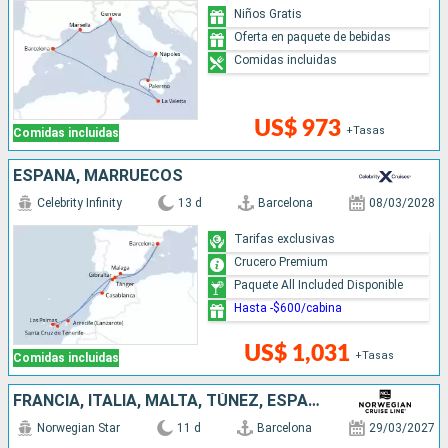
Niños Gratis
Oferta en paquete de bebidas
Comidas incluidas
US$ 973
+Tasas
Comidas incluidas
ESPAÑA, MARRUECOS
Celebrity Infinity
13 d
Barcelona
08/03/2028
Tarifas exclusivas
Crucero Premium
Paquete All Included Disponible
Hasta -$600/cabina
US$ 1,031
+Tasas
Comidas incluidas
FRANCIA, ITALIA, MALTA, TÚNEZ, ESPAÑA
Norwegian Star
11 d
Barcelona
29/03/2027