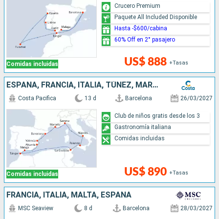
Crucero Premium
Paquete All Included Disponible
Hasta -$600/cabina
60% Off en 2° pasajero
US$ 888
+Tasas
Comidas incluidas
ESPAÑA, FRANCIA, ITALIA, TÚNEZ, MARRUECOS
Costa Pacifica
13 d
Barcelona
26/03/2027
Club de niños gratis desde los 3
Gastronomía italiana
Comidas incluidas
US$ 890
+Tasas
Comidas incluidas
FRANCIA, ITALIA, MALTA, ESPAÑA
MSC Seaview
8 d
Barcelona
28/03/2027