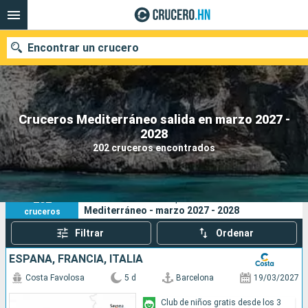
Encontrar un crucero
Cruceros Mediterráneo salida en marzo 2027 -
Nuestros destinos
2028
202 cruceros encontrados
Fecha de salida
Puertos
Compañías
202
Sus criterios de búsqueda:
Mediterráneo - marzo 2027 - 2028
cruceros
Buscar
Filtrar
Ordenar
ESPAÑA, FRANCIA, ITALIA
Costa Favolosa
5 d
Barcelona
19/03/2027
Club de niños gratis desde los 3