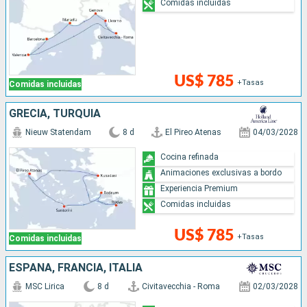
Comidas incluidas
US$ 785
+Tasas
Comidas incluidas
GRECIA, TURQUÍA
Nieuw Statendam
8 d
El Pireo Atenas
04/03/2028
Cocina refinada
Animaciones exclusivas a bordo
Experiencia Premium
Comidas incluidas
US$ 785
+Tasas
Comidas incluidas
ESPAÑA, FRANCIA, ITALIA
MSC Lirica
8 d
Civitavecchia - Roma
02/03/2028