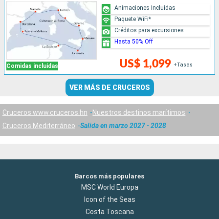
Animaciones Incluidas
Paquete WiFi*
Créditos para excursiones
Hasta 50% Off
US$ 1,099
+Tasas
Comidas incluidas
VER MÁS DE CRUCEROS
Cruceros www.cruceros.hn
Nuestros destinos marítimos
Cruceros Mediterráneo
Salida en marzo 2027 - 2028
Barcos más populares
MSC World Europa
Icon of the Seas
Costa Toscana