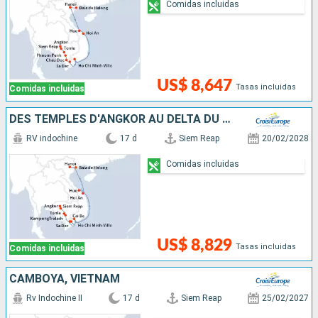
Comidas incluidas
US$ 8,647
Tasas incluidas
Comidas incluidas
DES TEMPLES D'ANGKOR AU DELTA DU MÉKONG, LES VILLES IMPÉRIALES, HANOÏ ET LA BAIE D'ALONG
RV indochine
17 d
Siem Reap
20/02/2028
Comidas incluidas
US$ 8,829
Tasas incluidas
Comidas incluidas
CAMBOYA, VIETNAM
Rv Indochine II
17 d
Siem Reap
25/02/2027