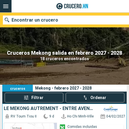
Encontrar un crucero
Nuestros destinos
Cruceros Mekong salida en febrero 2027 - 2028
18 cruceros encontrados
Fecha de salida
Puertos
Compañías
18
Sus criterios de búsqueda:
Mekong - febrero 2027 - 2028
cruceros
Buscar
Filtrar
Ordenar
LE MÉKONG AUTREMENT - ENTRE AVENTURE ET SITES INCONTOURNABLES
RV Toum Tiou II
9 d
Ho Chi Minh-Ville
04/02/2027
Comidas incluidas