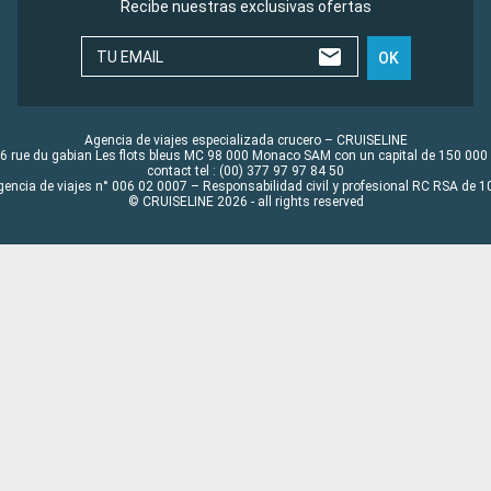
Recibe nuestras exclusivas ofertas
TU EMAIL
OK
Agencia de viajes especializada crucero – CRUISELINE
6 rue du gabian Les flots bleus MC 98 000 Monaco SAM con un capital de 150 000
contact tel : (00) 377 97 97 84 50
gencia de viajes n° 006 02 0007 – Responsabilidad civil y profesional RC RSA de
© CRUISELINE 2026 - all rights reserved