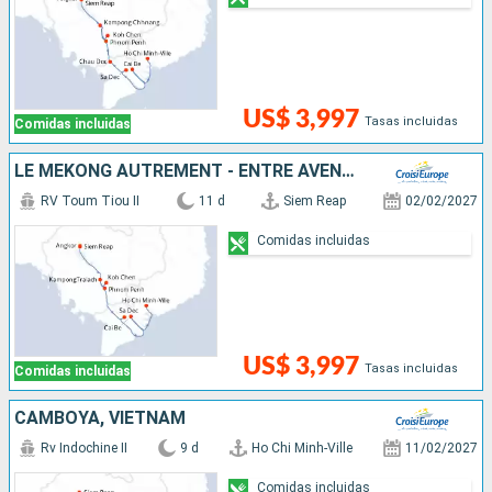
US$ 3,997
Tasas incluidas
Comidas incluidas
LE MÉKONG AUTREMENT - ENTRE AVENTURE ET SITES INCONTOURNABLES
RV Toum Tiou II
11 d
Siem Reap
02/02/2027
Comidas incluidas
US$ 3,997
Tasas incluidas
Comidas incluidas
CAMBOYA, VIETNAM
Rv Indochine II
9 d
Ho Chi Minh-Ville
11/02/2027
Comidas incluidas