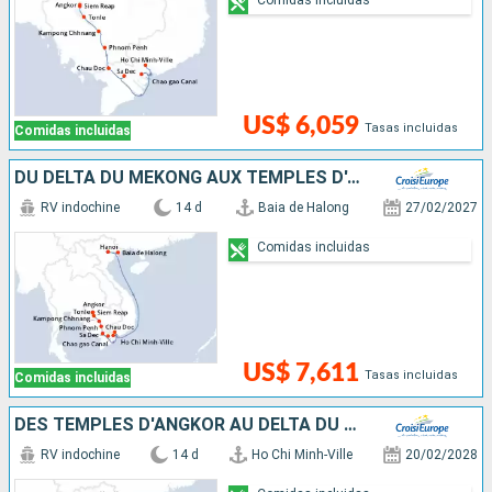
US$ 6,059
Tasas incluidas
Comidas incluidas
DU DELTA DU MÉKONG AUX TEMPLES D'ANGKOR, HANOÏ ET LA BAIE D'ALONG (FORMULE PORT/PORT)
RV indochine
14 d
Baia de Halong
27/02/2027
Comidas incluidas
US$ 7,611
Tasas incluidas
Comidas incluidas
DES TEMPLES D'ANGKOR AU DELTA DU MÉKONG, HANOÏ ET LA BAIE D'ALONG (FORMULE PORT/PORT)
RV indochine
14 d
Ho Chi Minh-Ville
20/02/2028