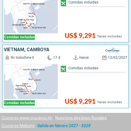
Comidas incluidas
US$ 9,291
Tasas incluidas
Comidas incluidas
VIETNAM, CAMBOYA
Rv Indochine II
17 d
Hanoï
13/02/2027
Comidas incluidas
US$ 9,291
Tasas incluidas
Comidas incluidas
Cruceros www.cruceros.hn
Nuestros destinos fluviales
Cruceros Mekong
Salida en febrero 2027 - 2028