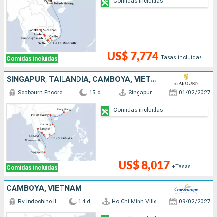
Comidas incluidas
US$ 7,774
Tasas incluidas
Comidas incluidas
SINGAPUR, TAILANDIA, CAMBOYA, VIETNAM, CHINA
Seabourn Encore
15 d
Singapur
01/02/2027
Comidas incluidas
US$ 8,017
+Tasas
Comidas incluidas
CAMBOYA, VIETNAM
Rv Indochine II
14 d
Ho Chi Minh-Ville
09/02/2027