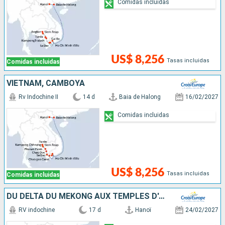
Comidas incluidas
US$ 8,256
Tasas incluidas
Comidas incluidas
VIETNAM, CAMBOYA
Rv Indochine II
14 d
Baia de Halong
16/02/2027
Comidas incluidas
US$ 8,256
Tasas incluidas
Comidas incluidas
DU DELTA DU MÉKONG AUX TEMPLES D'ANGKOR, LES VILLES IMPÉRIALES, HANOÏ ET LA BAIE D'ALONG (FORMULE PORT/PORT)
RV indochine
17 d
Hanoï
24/02/2027