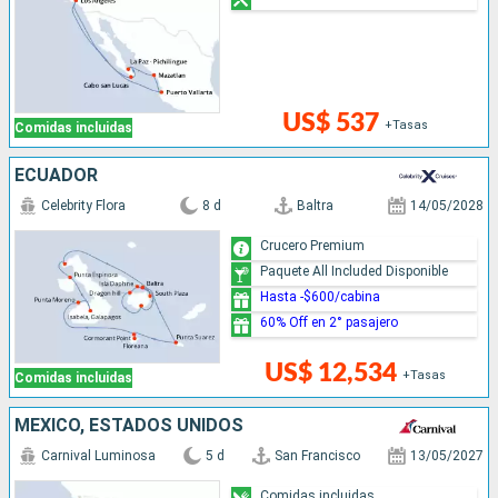
US$ 537
+Tasas
Comidas incluidas
ECUADOR
Celebrity Flora
8 d
Baltra
14/05/2028
Crucero Premium
Paquete All Included Disponible
Hasta -$600/cabina
60% Off en 2° pasajero
US$ 12,534
+Tasas
Comidas incluidas
MÉXICO, ESTADOS UNIDOS
Carnival Luminosa
5 d
San Francisco
13/05/2027
Comidas incluidas