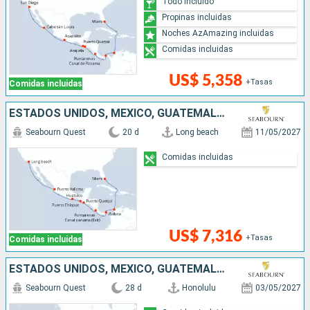
Todo incluido
Propinas incluidas
Noches AzAmazing incluidas
Comidas incluidas
US$ 5,358
+Tasas
Comidas incluidas
ESTADOS UNIDOS, MÉXICO, GUATEMALA, COSTA RICA, PANAMÁ, COLOMBIA
Seabourn Quest
20 d
Long beach
11/05/2027
Comidas incluidas
US$ 7,316
+Tasas
Comidas incluidas
ESTADOS UNIDOS, MÉXICO, GUATEMALA, COSTA RICA, PANAMÁ, COLOMBIA
Seabourn Quest
28 d
Honolulu
03/05/2027