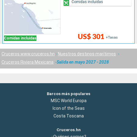
Comidas incluidas
US$ 301
+Tasas
Comidas incluidas
Cruceros www.cruceros.hn
Nuestros destinos marítimos
Cruceros Riviera Mexicana
Salida en mayo 2027 - 2028
Barcos más populares
MSC World Europa
Icon of the Seas
Costa Toscana
Cruceros.hn
¿Quiénes somos?