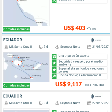
US$ 403
+Tasas
Comidas incluidas
ECUADOR
MS Santa Cruz II
7 d
Seymour Norte
21/05/2027
Una tripulación experta
Seguridad y respeto por el medio
ambiente
Especialista en fiordos y regiones
polares
Cocina Noruega e Internacional
US$ 9,117
Tasas incluidas
Comidas incluidas
ECUADOR
MS Santa Cruz II
9 d
Seymour Norte
27/05/2027
Una tripulación experta