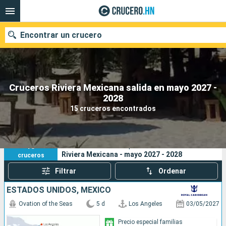
Encontrar un crucero
Cruceros Riviera Mexicana salida en mayo 2027 -
Nuestros destinos
2028
15 cruceros encontrados
Fecha de salida
Puertos
Compañías
15
Sus criterios de búsqueda:
Riviera Mexicana - mayo 2027 - 2028
cruceros
Buscar
Filtrar
Ordenar
ESTADOS UNIDOS, MÉXICO
Ovation of the Seas
5 d
Los Angeles
03/05/2027
Precio especial familias