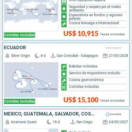
Seguridad y respeto por el medio
ambiente
Especialista en fiordos y regiones
polares
Cocina Noruega e Internacional
US$ 10,915
Tasas incluidas
Comidas incluidas
ECUADOR
Silver Origin
8 d
San Cristobal - Galapagos
27/05/2028
Bebidas incluidas
Servicio de mayordomo incluido
Cocina gastronómica
Comidas incluidas
US$ 15,100
Tasas incluidas
Comidas incluidas
MÉXICO, GUATEMALA, SALVADOR, COSTA RICA, PANAMÁ, COLOMBIA, ESTADOS UNIDOS
Azamara Quest
18 d
San Diego
24/05/2027