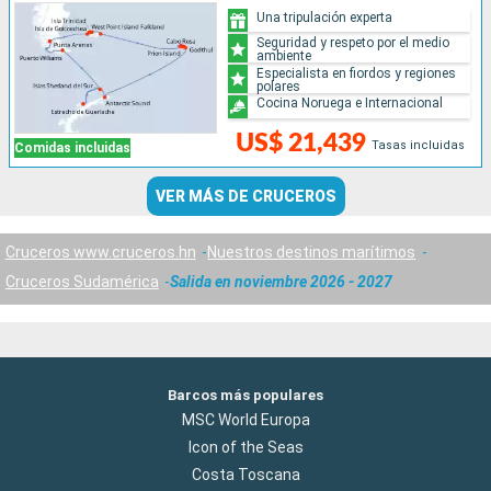
Una tripulación experta
Seguridad y respeto por el medio
ambiente
Especialista en fiordos y regiones
polares
Cocina Noruega e Internacional
US$ 21,439
Tasas incluidas
Comidas incluidas
VER MÁS DE CRUCEROS
Cruceros www.cruceros.hn
Nuestros destinos marítimos
Cruceros Sudamérica
Salida en noviembre 2026 - 2027
Barcos más populares
MSC World Europa
Icon of the Seas
Costa Toscana