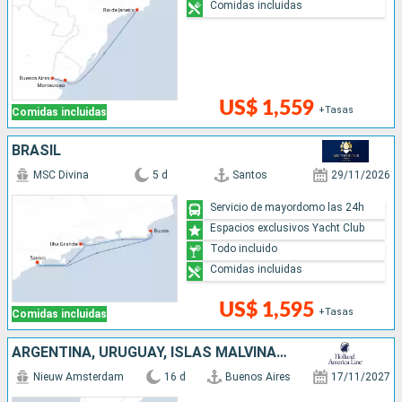
Comidas incluidas
US$ 1,559
+Tasas
Comidas incluidas
BRASIL
MSC Divina
5 d
Santos
29/11/2026
Servicio de mayordomo las 24h
Espacios exclusivos Yacht Club
Todo incluido
Comidas incluidas
US$ 1,595
+Tasas
Comidas incluidas
ARGENTINA, URUGUAY, ISLAS MALVINAS, CHILE
Nieuw Amsterdam
16 d
Buenos Aires
17/11/2027