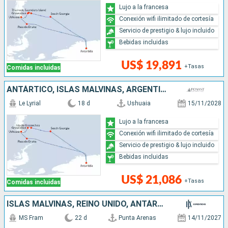
Lujo a la francesa
Conexión wifi ilimitado de cortesía
Servicio de prestigio & lujo incluido
Bebidas incluidas
US$ 19,891
+Tasas
Comidas incluidas
ANTÁRTICO, ISLAS MALVINAS, ARGENTINA, REINO UNIDO
Le Lyrial
18 d
Ushuaia
15/11/2028
Lujo a la francesa
Conexión wifi ilimitado de cortesía
Servicio de prestigio & lujo incluido
Bebidas incluidas
US$ 21,086
+Tasas
Comidas incluidas
ISLAS MALVINAS, REINO UNIDO, ANTÁRTICO, CHILE
MS Fram
22 d
Punta Arenas
14/11/2027