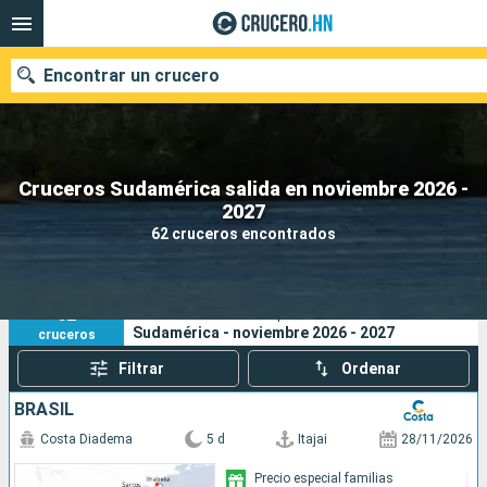
Encontrar un crucero
Cruceros Sudamérica salida en noviembre 2026 -
Nuestros destinos
2027
62 cruceros encontrados
Fecha de salida
Puertos
Compañías
62
Sus criterios de búsqueda:
Sudamérica - noviembre 2026 - 2027
cruceros
Buscar
Filtrar
Ordenar
BRASIL
Costa Diadema
5 d
Itajai
28/11/2026
Precio especial familias