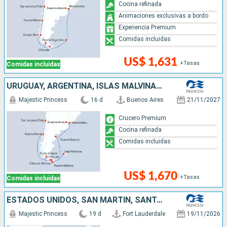
Cocina refinada
Animaciones exclusivas a bordo
Experiencia Premium
Comidas incluidas
US$ 1,631
+Tasas
Comidas incluidas
URUGUAY, ARGENTINA, ISLAS MALVINAS, CHILE
Majestic Princess
16 d
Buenos Aires
21/11/2027
Crucero Premium
Cocina refinada
Comidas incluidas
US$ 1,670
+Tasas
Comidas incluidas
ESTADOS UNIDOS, SAN MARTÍN, SANTA LUCIA, BARBADOS, BRASIL, URUGUAY, ARGENTINA
Majestic Princess
19 d
Fort Lauderdale
19/11/2026