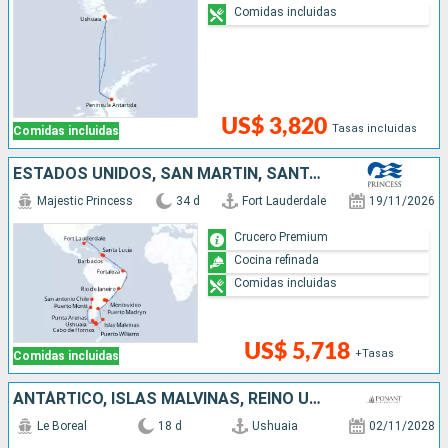
Comidas incluidas
US$ 3,820
Tasas incluidas
Comidas incluidas
ESTADOS UNIDOS, SAN MARTÍN, SANTA LUCIA, BARBADOS, BRASIL, ARGENTINA, URUGUAY, ISLAS MALVINAS, CHILE
Majestic Princess
34 d
Fort Lauderdale
19/11/2026
Crucero Premium
Cocina refinada
Comidas incluidas
US$ 5,718
+Tasas
Comidas incluidas
ANTÁRTICO, ISLAS MALVINAS, REINO UNIDO, ARGENTINA
Le Boreal
18 d
Ushuaia
02/11/2028