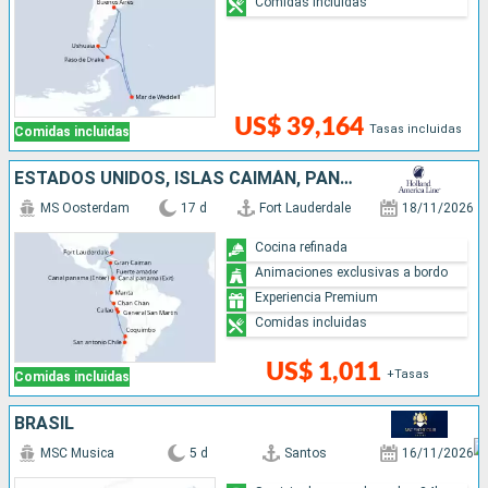
Comidas incluidas
US$ 39,164
Tasas incluidas
Comidas incluidas
ESTADOS UNIDOS, ISLAS CAIMÁN, PANAMÁ, ECUADOR, PERÚ, CHILE
MS Oosterdam
17 d
Fort Lauderdale
18/11/2026
Cocina refinada
Animaciones exclusivas a bordo
Experiencia Premium
Comidas incluidas
US$ 1,011
+Tasas
Comidas incluidas
BRASIL
MSC Musica
5 d
Santos
16/11/2026