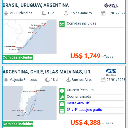
BRASIL, URUGUAY, ARGENTINA
MSC Splendida
10 d
Rio de Janeiro
08/01/2027
Comidas incluidas
US$ 1,749
+Tasas
Comidas incluidas
ARGENTINA, CHILE, ISLAS MALVINAS, URUGUAY
Majestic Princess
18 d
Buenos Aires
07/01/2028
Crucero Premium
Cocina refinada
Hasta 40% Off
3º y 4º pasajero gratis
US$ 4,388
+Tasas
Comidas incluidas