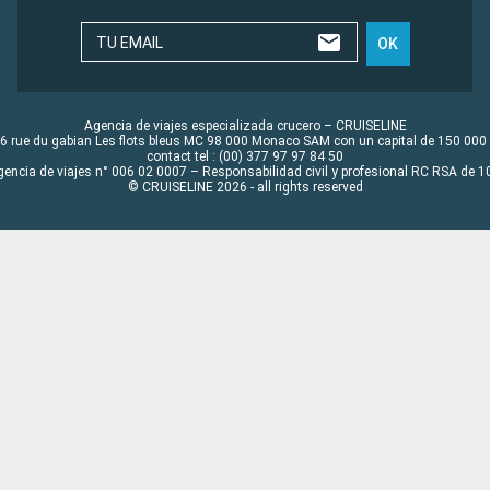
TU EMAIL
OK
Agencia de viajes especializada crucero – CRUISELINE
6 rue du gabian Les flots bleus MC 98 000 Monaco SAM con un capital de 150 000
contact tel : (00) 377 97 97 84 50
gencia de viajes n° 006 02 0007 – Responsabilidad civil y profesional RC RSA de
© CRUISELINE 2026 - all rights reserved