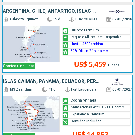
ARGENTINA, CHILE, ANTÁRTICO, ISLAS MALVINAS, URUGUAY
Celebrity Equinox
15 d
Buenos Aires
02/01/2028
Crucero Premium
Paquete All Included Disponible
Hasta -$600/cabina
60% Off en 2° pasajero
US$ 5,459
+Tasas
Comidas incluidas
ISLAS CAIMÁN, PANAMÁ, ECUADOR, PERÚ, CHILE, ARGENTINA, ISLAS MALVINAS, URUGUAY, BRASIL, FRANCIA, BARBADOS, SANTA LUCIA, ANTIGUA Y BARBUDA, PUERTO RICO, ESTADOS UNIDOS
MS Zaandam
71 d
Fort Lauderdale
03/01/2027
Cocina refinada
Animaciones exclusivas a bordo
Experiencia Premium
Comidas incluidas
US$ 14,853