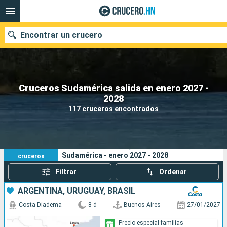
Encontrar un crucero
Cruceros Sudamérica salida en enero 2027 -
Nuestros destinos
2028
117 cruceros encontrados
Fecha de salida
Puertos
Compañías
117
Sus criterios de búsqueda:
Sudamérica - enero 2027 - 2028
cruceros
Buscar
Filtrar
Ordenar
ARGENTINA, URUGUAY, BRASIL
Costa Diadema
8 d
Buenos Aires
27/01/2027
Precio especial familias