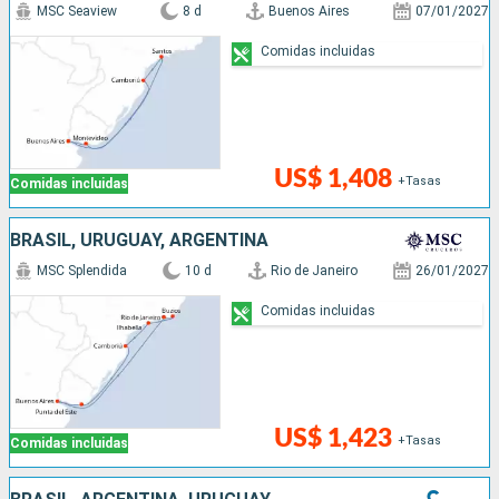
MSC Seaview
8 d
Buenos Aires
07/01/2027
Comidas incluidas
US$ 1,408
+Tasas
Comidas incluidas
BRASIL, URUGUAY, ARGENTINA
MSC Splendida
10 d
Rio de Janeiro
26/01/2027
Comidas incluidas
US$ 1,423
+Tasas
Comidas incluidas