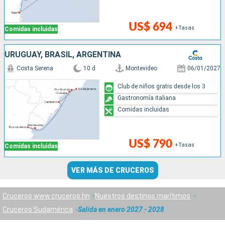
US$ 694
+Tasas
Comidas incluidas
URUGUAY, BRASIL, ARGENTINA
Costa Serena
10 d
Montevideo
06/01/2027
Club de niños gratis desde los 3
Gastronomía italiana
Comidas incluidas
US$ 790
+Tasas
Comidas incluidas
VER MÁS DE CRUCEROS
Cruceros www.cruceros.hn
Nuestros destinos marítimos
Cruceros Sudamérica
Salida en enero 2027 - 2028