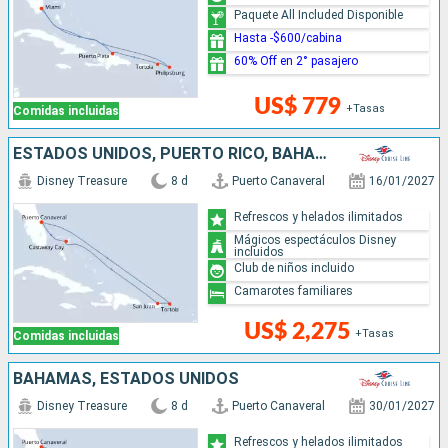
Paquete All Included Disponible
Hasta -$600/cabina
60% Off en 2° pasajero
US$ 779
+Tasas
Comidas incluidas
ESTADOS UNIDOS, PUERTO RICO, BAHAMAS
Disney Treasure
8 d
Puerto Canaveral
16/01/2027
Refrescos y helados ilimitados
Mágicos espectáculos Disney
incluidos
Club de niños incluido
Camarotes familiares
US$ 2,275
+Tasas
Comidas incluidas
BAHAMAS, ESTADOS UNIDOS
Disney Treasure
8 d
Puerto Canaveral
30/01/2027
Refrescos y helados ilimitados