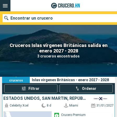
Encontrar un crucero
Cruceros Islas vírgenes Británicas salida en
Nuestros destinos
enero 2027 - 2028
3 cruceros encontrados
Fecha de salida
Puertos
Compañías
3
Sus criterios de búsqueda:
Islas vírgenes Británicas - enero 2027 - 2028
cruceros
Buscar
Filtrar
Ordenar
ESTADOS UNIDOS, SAN MARTÍN, REPÚBLICA DOMINICANA
Celebrity Xcel
8 d
Miami
31/01/2027
Crucero Premium