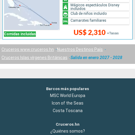
Mágicos espectáculos Disney
incluidos
Club de niños incluido
Camarotes familiares
US$ 2,310
+Tasas
Comidas incluidas
Cruceros www.cruceros.hn
Nuestros Destinos País
Cruceros Islas vírgenes Británicas
Salida en enero 2027 - 2028
Barcos más populares
MSC World Europa
Icon of the Seas
Costa Toscana
Cruceros.hn
¿Quiénes somos?