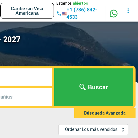
Estamos
abiertos
Caribe sin Visa
+1 (786) 842-
Americana
4533
- 2027
Buscar
añías
Búsqueda Avanzada
Ordenar Los más vendidos