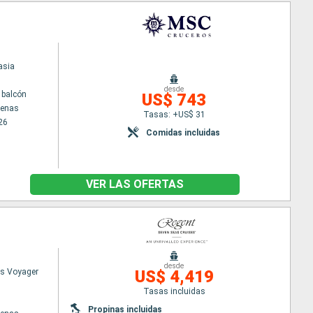
asia
desde
 balcón
US$ 743
tenas
Tasas: +US$ 31
26
Comidas incluidas
VER LAS OFERTAS
desde
s Voyager
US$ 4,419
Tasas incluidas
Propinas incluidas