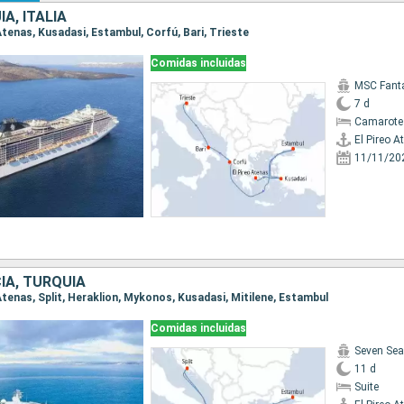
A, ITALIA
o Atenas, Kusadasi, Estambul, Corfú, Bari, Trieste
Comidas incluidas
MSC Fant
7 d
Camarote
El Pireo A
11/11/20
IA, TURQUÍA
o Atenas, Split, Heraklion, Mykonos, Kusadasi, Mitilene, Estambul
Comidas incluidas
Seven Sea
11 d
Suite