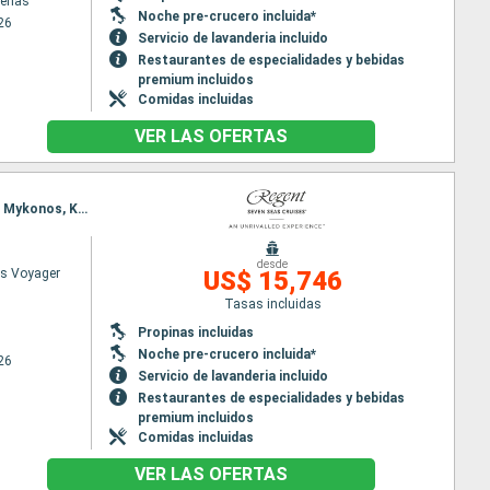
tenas
Noche pre-crucero incluida*
26
Servicio de lavanderia incluido
Restaurantes de especialidades y bebidas
premium incluidos
Comidas incluidas
VER LAS OFERTAS
Itinerario : Trieste, Split, Dubrovnik, Kotor, Katakolon, Mykonos, El Pireo Atenas, Split, Heraklion, Mykonos, Kusadasi, Mitilene, Estambul
desde
s Voyager
US$ 15,746
Tasas incluidas
Propinas incluidas
Noche pre-crucero incluida*
26
Servicio de lavanderia incluido
Restaurantes de especialidades y bebidas
premium incluidos
Comidas incluidas
VER LAS OFERTAS