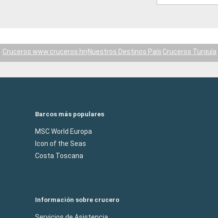
Cruceros www.cruceros.hn
Nuestros Destinos País
Cruceros Turquía
Barcos más populares
MSC World Europa
Icon of the Seas
Costa Toscana
Información sobre crucero
Servicios de Asistencia