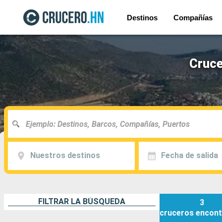
Destinos
Compañías
Cruce
Nuestros destinos
Fecha de salida
FILTRAR LA BÚSQUEDA
3
cruceros
encont