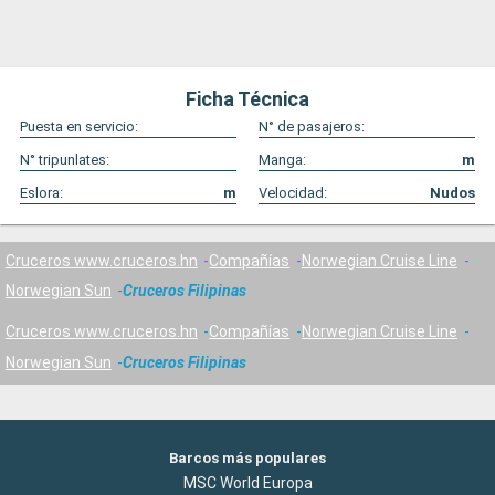
Ficha Técnica
Puesta en servicio:
N° de pasajeros:
N° tripunlates:
Manga:
m
Eslora:
m
Velocidad:
Nudos
Cruceros www.cruceros.hn
Compañías
Norwegian Cruise Line
Norwegian Sun
Cruceros Filipinas
Cruceros www.cruceros.hn
Compañías
Norwegian Cruise Line
Norwegian Sun
Cruceros Filipinas
Barcos más populares
MSC World Europa