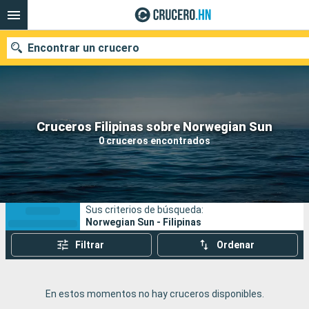
Encontrar un crucero
Nuestros destinos
Cruceros Filipinas sobre Norwegian Sun
0 cruceros encontrados
Fecha de salida
Puertos
Compañías
Sus criterios de búsqueda:
Buscar
Norwegian Sun - Filipinas
Filtrar
Ordenar
En estos momentos no hay cruceros disponibles.