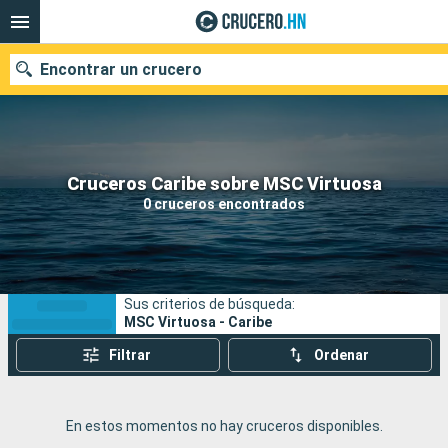
Encontrar un crucero
Nuestros destinos
Cruceros Caribe sobre MSC Virtuosa
0 cruceros encontrados
Fecha de salida
Puertos
Compañías
Sus criterios de búsqueda:
Buscar
MSC Virtuosa - Caribe
Filtrar
Ordenar
En estos momentos no hay cruceros disponibles.