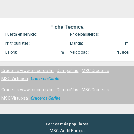
Ficha Técnica
Puesta en servicio:
N° de pasajeros:
N° tripunlates:
Manga:
m
Eslora:
m
Velocidad:
Nudos
Cruceros www.cruceros.hn
Compañías
MSC Cruceros
MSC Virtuosa
Cruceros Caribe
Cruceros www.cruceros.hn
Compañías
MSC Cruceros
MSC Virtuosa
Cruceros Caribe
Barcos más populares
MSC World Europa