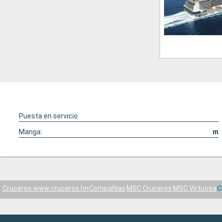
Puesta en servicio:
Manga:
m
Cruceros www.cruceros.hn
Compañías
MSC Cruceros
MSC Virtuosa
C