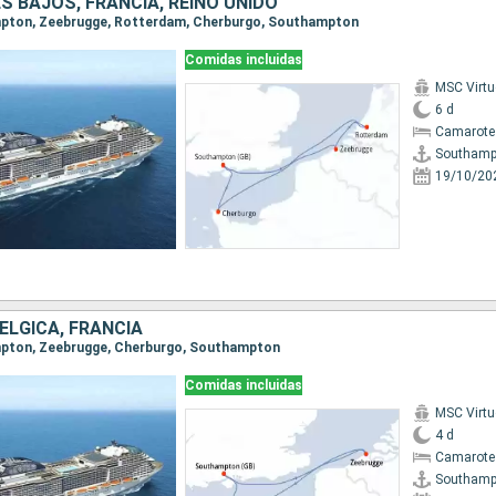
ES BAJOS, FRANCIA, REINO UNIDO
ampton, Zeebrugge, Rotterdam, Cherburgo, Southampton
Comidas incluidas
MSC Virt
6 d
Camarote
Southamp
19/10/20
BÉLGICA, FRANCIA
ampton, Zeebrugge, Cherburgo, Southampton
Comidas incluidas
MSC Virt
4 d
Camarote
Southamp