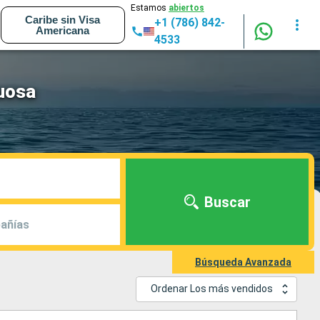
Estamos
abiertos
Caribe sin Visa
+1 (786) 842-
Americana
4533
tuosa
Buscar
añías
Búsqueda Avanzada
Ordenar Los más vendidos