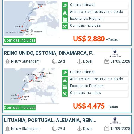
Cocina refinada
Animaciones exclusivas a bordo
Experiencia Premium
Comidas incluidas
US$ 2,880
+Tasas
Comidas incluidas
REINO UNIDO, ESTONIA, DINAMARCA, PAISES BAJOS, MARRUECOS, SUECIA, ALEMANIA, PORTUGAL, FINLANDIA
Nieuw Statendam
29 d
Dover
31/03/2028
Cocina refinada
Animaciones exclusivas a bordo
Experiencia Premium
Comidas incluidas
US$ 4,475
+Tasas
Comidas incluidas
LITUANIA, PORTUGAL, ALEMANIA, REINO UNIDO, DINAMARCA, POLONIA, PAISES BAJOS, NORUEGA, MARRUECOS, LETONIA
Nieuw Statendam
29 d
Dover
15/09/2028