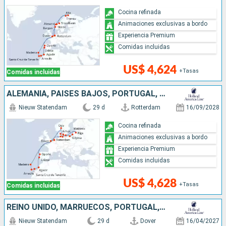
Cocina refinada
Animaciones exclusivas a bordo
Experiencia Premium
Comidas incluidas
US$ 4,624
+Tasas
Comidas incluidas
ALEMANIA, PAISES BAJOS, PORTUGAL, REINO UNIDO, LITUANIA, POLONIA, DINAMARCA, MARRUECOS, NORUEGA, LETONIA
Nieuw Statendam
29 d
Rotterdam
16/09/2028
Cocina refinada
Animaciones exclusivas a bordo
Experiencia Premium
Comidas incluidas
US$ 4,628
+Tasas
Comidas incluidas
REINO UNIDO, MARRUECOS, PORTUGAL, PAISES BAJOS, IRLANDA
Nieuw Statendam
29 d
Dover
16/04/2027