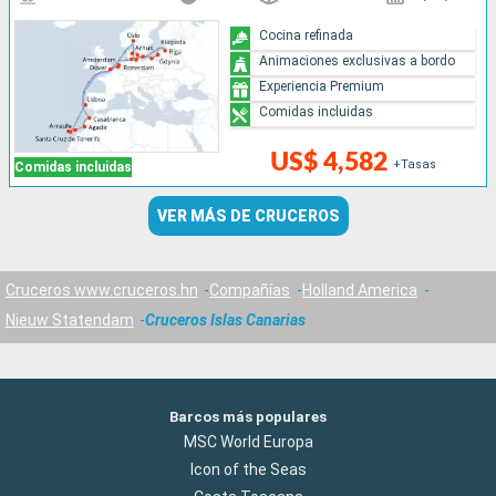
Cocina refinada
Animaciones exclusivas a bordo
Experiencia Premium
Comidas incluidas
US$ 4,582
+Tasas
Comidas incluidas
VER MÁS DE CRUCEROS
Cruceros www.cruceros.hn
Compañías
Holland America
Nieuw Statendam
Cruceros Islas Canarias
Barcos más populares
MSC World Europa
Icon of the Seas