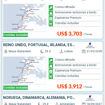
Cocina refinada
Animaciones exclusivas a bordo
Experiencia Premium
Comidas incluidas
US$ 3,703
+Tasas
Comidas incluidas
REINO UNIDO, PORTUGAL, IRLANDA, ESPAÑA, FRANCIA, PAISES BAJOS, MARRUECOS
Nieuw Statendam
26 d
Lisboa
21/03/2028
Cocina refinada
Animaciones exclusivas a bordo
Experiencia Premium
Comidas incluidas
US$ 3,912
+Tasas
Comidas incluidas
NORUEGA, DINAMARCA, ALEMANIA, POLONIA, LITUANIA, LETONIA, PAISES BAJOS, MARRUECOS, PORTUGAL, REINO UNIDO
Nieuw Statendam
29 d
Amsterdam
18/09/2027