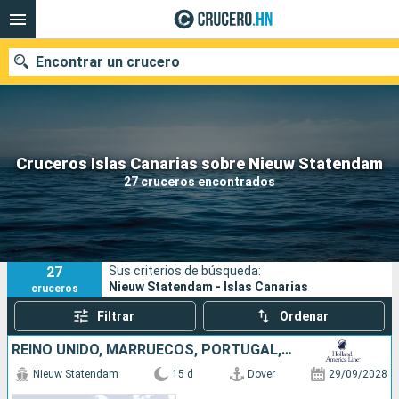
Encontrar un crucero
Nuestros destinos
Cruceros Islas Canarias sobre Nieuw Statendam
27 cruceros encontrados
Fecha de salida
Puertos
Compañías
27
Sus criterios de búsqueda:
Buscar
Nieuw Statendam - Islas Canarias
cruceros
Filtrar
Ordenar
REINO UNIDO, MARRUECOS, PORTUGAL, PAISES BAJOS
Nieuw Statendam
15 d
Dover
29/09/2028