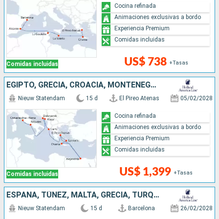
Cocina refinada
Animaciones exclusivas a bordo
Experiencia Premium
Comidas incluidas
US$ 738
+Tasas
Comidas incluidas
EGIPTO, GRECIA, CROACIA, MONTENEGRO, ITALIA
Nieuw Statendam
15 d
El Pireo Atenas
05/02/2028
Cocina refinada
Animaciones exclusivas a bordo
Experiencia Premium
Comidas incluidas
US$ 1,399
+Tasas
Comidas incluidas
ESPAÑA, TÚNEZ, MALTA, GRECIA, TURQUÍA
Nieuw Statendam
15 d
Barcelona
26/02/2028