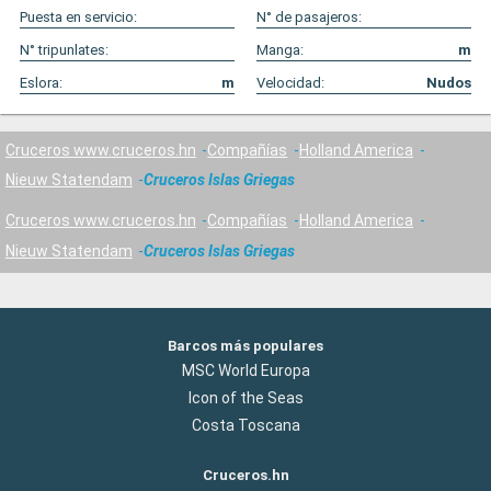
Puesta en servicio:
N° de pasajeros:
N° tripunlates:
Manga:
m
Eslora:
m
Velocidad:
Nudos
Cruceros www.cruceros.hn
Compañías
Holland America
Nieuw Statendam
Cruceros Islas Griegas
Cruceros www.cruceros.hn
Compañías
Holland America
Nieuw Statendam
Cruceros Islas Griegas
Barcos más populares
MSC World Europa
Icon of the Seas
Costa Toscana
Cruceros.hn