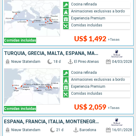
Cocina refinada
Animaciones exclusivas a bordo
Experiencia Premium
Comidas incluidas
US$ 1,492
+Tasas
Comidas incluidas
TURQUÍA, GRECIA, MALTA, ESPAÑA, MARRUECOS, PORTUGAL
Nieuw Statendam
18 d
El Pireo Atenas
04/03/2028
Cocina refinada
Animaciones exclusivas a bordo
Experiencia Premium
Comidas incluidas
US$ 2,059
+Tasas
Comidas incluidas
ESPAÑA, FRANCIA, ITALIA, MONTENEGRO, TURQUÍA, GRECIA
Nieuw Statendam
21 d
Barcelona
16/01/2028