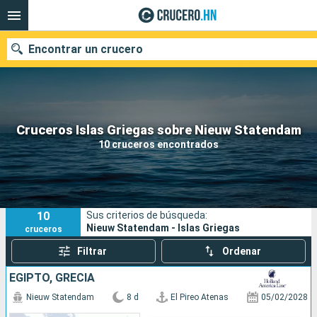
Encontrar un crucero
Nuestros destinos
Cruceros Islas Griegas sobre Nieuw Statendam
10 cruceros encontrados
Fecha de salida
Puertos
Compañías
10
Sus criterios de búsqueda:
Buscar
Nieuw Statendam - Islas Griegas
cruceros
Filtrar
Ordenar
EGIPTO, GRECIA
Nieuw Statendam
8 d
El Pireo Atenas
05/02/2028