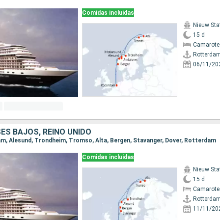
Comidas incluidas
Nieuw St
15 d
Camarote
Rotterda
06/11/20
ES BAJOS, REINO UNIDO
dam, Alesund, Trondheim, Tromso, Alta, Bergen, Stavanger, Dover, Rotterdam
Comidas incluidas
Nieuw St
15 d
Camarote
Rotterda
11/11/20