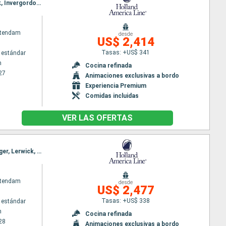
Itinerario : Rotterdam, Alesund, Trondheim, Honningsvag, Tromso, Andalsnes, Nordfjord, Lerwick, Invergordon, Dover, Rotterdam
atendam
desde
US$ 2,414
Tasas: +US$ 341
 estándar
m
Cocina refinada
27
Animaciones exclusivas a bordo
Experiencia Premium
Comidas incluidas
VER LAS OFERTAS
Itinerario : Rotterdam, Nordfjord, Alesund, Trondheim, Honningsvag, Tromso, Andalsnes, Stavanger, Lerwick, Dover, Rotterdam
atendam
desde
US$ 2,477
Tasas: +US$ 338
 estándar
m
Cocina refinada
28
Animaciones exclusivas a bordo