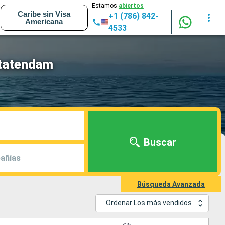
Estamos
abiertos
Caribe sin Visa
+1 (786) 842-
Americana
4533
Statendam
Buscar
añías
Búsqueda Avanzada
Ordenar Los más vendidos