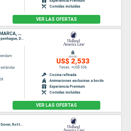
Experiencia Premium
Comidas incluidas
VER LAS OFERTAS
PAISES BAJOS, NORUEGA, ALEMANIA, POLONIA, LITUANIA, LETONIA, DINAMARCA, REINO UNIDO
Itinerario : Dover, Rotterdam, Oslo, Arhus, Kiel, Warnemunde, Bornholm, Gdynia, Klaipeda, Riga, Copenhague, Dover
atendam
desde
US$ 2,533
Tasas: +US$ 536
 estándar
Cocina refinada
28
Animaciones exclusivas a bordo
Experiencia Premium
Comidas incluidas
VER LAS OFERTAS
Itinerario : Rotterdam, Eidfiordo, Alesund, Trondheim, Andalsnes, Olden, Stavanger, Mandal, Oslo, Dover, Rotterdam