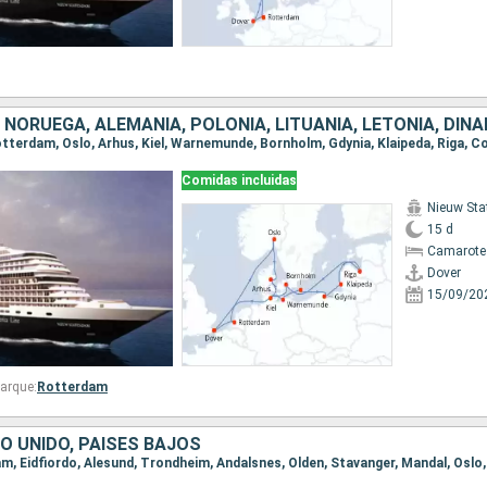
Comidas incluidas
Nieuw St
15 d
Camarote
Dover
15/09/20
arque:
Rotterdam
O UNIDO, PAISES BAJOS