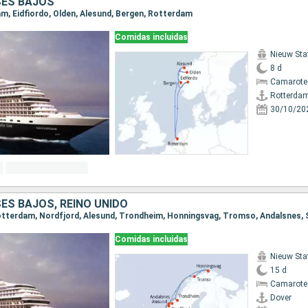
SES BAJOS
am, Eidfiordo, Olden, Alesund, Bergen, Rotterdam
Comidas incluidas
Nieuw St
8 d
Camarote
Rotterda
30/10/20
ES BAJOS, REINO UNIDO
Comidas incluidas
Nieuw St
15 d
Camarote
Dover