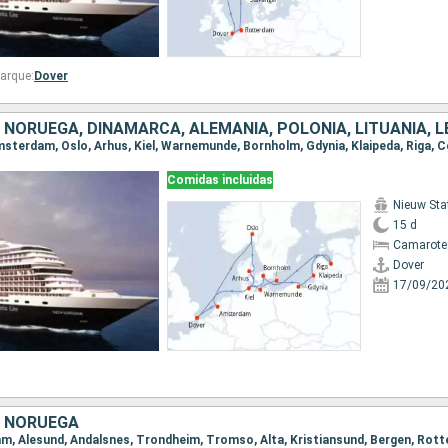
arque:
Dover
Comidas incluidas
Nieuw St
15 d
Camarote
Dover
17/09/20
, NORUEGA
dam, Alesund, Andalsnes, Trondheim, Tromso, Alta, Kristiansund, Bergen, Rot