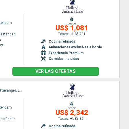
atendam
desde
US$ 1,081
Tasas: +US$ 231
 estándar
m
Cocina refinada
27
Animaciones exclusivas a bordo
Experiencia Premium
Comidas incluidas
VER LAS OFERTAS
Itinerario : Dover, Rotterdam, Nordfjord, Alesund, Trondheim, Honningsvag, Tromso, Andalsnes, Stavanger, Lerwick, Dover
atendam
desde
US$ 2,342
Tasas: +US$ 354
 estándar
Cocina refinada