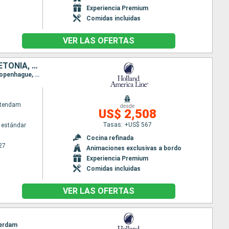
Experiencia Premium
Comidas incluidas
VER LAS OFERTAS
PAISES BAJOS, NORUEGA, DINAMARCA, ALEMANIA, POLONIA, LITUANIA, LETONIA, REINO UNIDO
Itinerario : Dover, Amsterdam, Oslo, Arhus, Kiel, Warnemunde, Bornholm, Gdynia, Klaipeda, Riga, Copenhague, Dover
atendam
desde
US$ 2,508
Tasas: +US$ 567
 estándar
Cocina refinada
27
Animaciones exclusivas a bordo
Experiencia Premium
Comidas incluidas
VER LAS OFERTAS
terdam