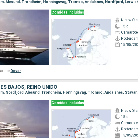
Comidas incluidas
Nieuw St
15 d
Camarote
Rotterda
15/05/20
arque:
Dover
ES BAJOS, REINO UNIDO
Comidas incluidas
Nieuw St
15 d
Camarote
Rotterda
13/05/20