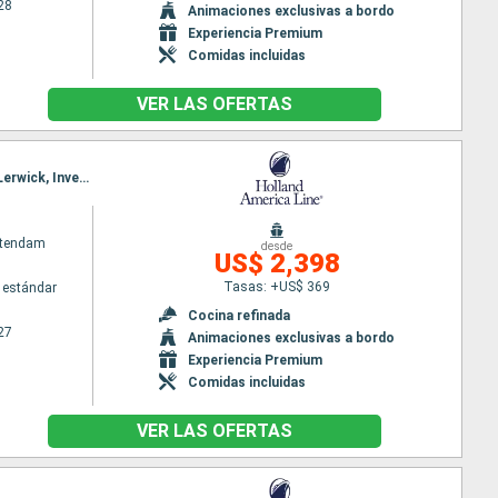
28
Animaciones exclusivas a bordo
Experiencia Premium
Comidas incluidas
VER LAS OFERTAS
Itinerario : Dover, Rotterdam, Alesund, Trondheim, Honningsvag, Tromso, Andalsnes, Nordfjord, Lerwick, Invergordon, Dover
atendam
desde
US$ 2,398
Tasas: +US$ 369
 estándar
Cocina refinada
27
Animaciones exclusivas a bordo
Experiencia Premium
Comidas incluidas
VER LAS OFERTAS