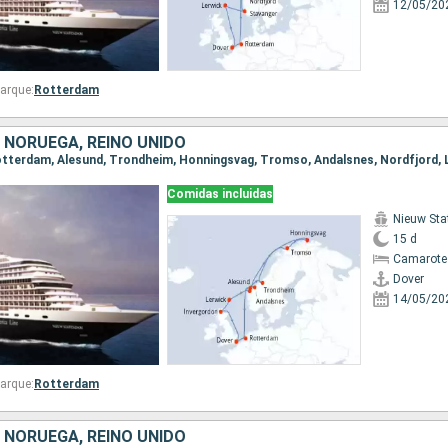
12/05/20
arque:
Rotterdam
 NORUEGA, REINO UNIDO
Comidas incluidas
Nieuw St
15 d
Camarote
Dover
14/05/20
arque:
Rotterdam
 NORUEGA, REINO UNIDO