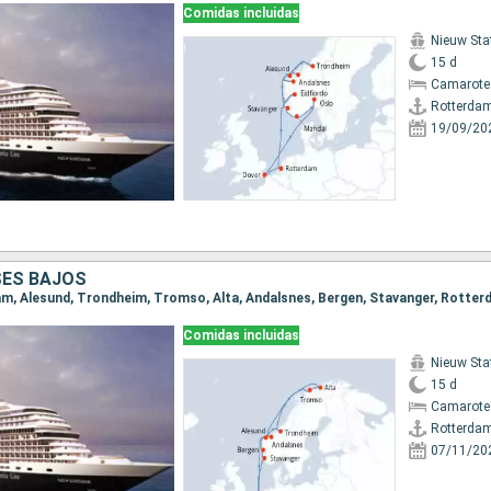
Comidas incluidas
Nieuw St
15 d
Camarote 
Rotterda
19/09/20
SES BAJOS
dam, Alesund, Trondheim, Tromso, Alta, Andalsnes, Bergen, Stavanger, Rotte
Comidas incluidas
Nieuw St
15 d
Camarote
Rotterda
07/11/20