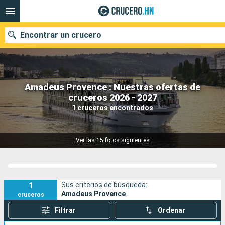
Encontrar un crucero
Amadeus Provence : Nuestras ofertas de
Nuestros destinos
cruceros 2026 - 2027
1 cruceros encontrados
Fecha de salida
Puertos
Compañías
Ver las 15 fotos siguientes
Buscar
1
Sus criterios de búsqueda:
Amadeus Provence
cruceros
Filtrar
Ordenar