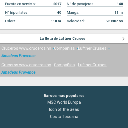
Puesta en servicio:
2017
N° de pasajeros:
140
N° tripunlates:
40
Manga:
11
m
Eslora:
110
m
Velocidad:
25
Nudos
La flota de Luftner Cruises
Cruceros www.cruceros.hn
Compañías
Luftner Cruises
Amadeus Provence
Cruceros www.cruceros.hn
Compañías
Luftner Cruises
Amadeus Provence
Barcos más populares
MSC World Europa
Icon of the Seas
Costa Toscana