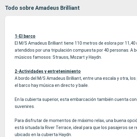
Todo sobre Amadeus Brilliant
1-El barco
El M/S Amadeus Brilliant tiene 110 metros de eslora por 11,4
atendidos por una tripulación compuesta por 40 personas. A bor
músicos famosos: Strauss, Mozart y Haydn.
2-Actividades y entretenimiento
A bordo del M/S Amadeus Brilliant, entre una escala y otra, los 
el barco hay música en directo y baile.
En la cubierta superior, esta embarcación también cuenta con 
suvenires.
Para disfrutar de momentos de máximo relax, una buena opción e
está situada la River Terrace, ideal para que los pasajeros se
ubicado en la cubierta Haydn.