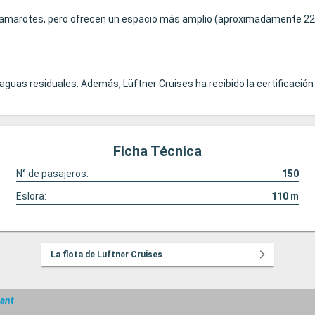
 camarotes, pero ofrecen un espacio más amplio (aproximadamente 22 
guas residuales. Además, Lüftner Cruises ha recibido la certificación
Ficha Técnica
N° de pasajeros:
150
Eslora:
110
m
La flota de Luftner Cruises
ant