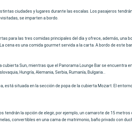
istintas ciudades y lugares durante las escalas. Los pasajeros tendrá
visitadas, se imparten a bordo.
tas para las tres comidas principales del día y ofrece, además, una b
 La cena es una comida gourmet servida a la carta. A bordo de este b
n la cubierta Sun, mientras que el Panorama Lounge Bar se encuentra e
Eslovaquia, Hungría, Alemania, Serbia, Rumanía, Bulgaria...
a, está situada en la sección de popa de la cubierta Mozart. El entorn
ros tendrán la opción de elegir, por ejemplo, un camarote de 15 metro
as, convertibles en una cama de matrimonio, baño privado con ducha