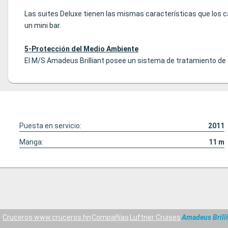
Las suites Deluxe tienen las mismas características que los
un mini bar.
5-Protección del Medio Ambiente
El M/S Amadeus Brilliant posee un sistema de tratamiento de a
Puesta en servicio:
2011
Manga:
11
m
Cruceros www.cruceros.hn
Compañías
Luftner Cruises
Amadeus Brilli