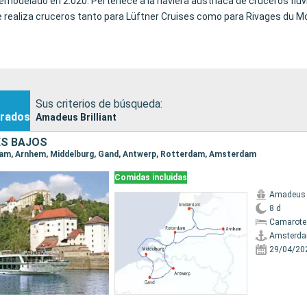
remodelado en 2.020. Pertenece a la naviera austríaca de cruceros fluv
e realiza cruceros tanto para Lüftner Cruises como para Rivages du M
Sus criterios de búsqueda:
rados
Amadeus Brilliant
ES BAJOS
rdam, Arnhem, Middelburg, Gand, Antwerp, Rotterdam, Amsterdam
Comidas incluidas
Amadeus B
8 d
Camarote 
Amsterd
29/04/20