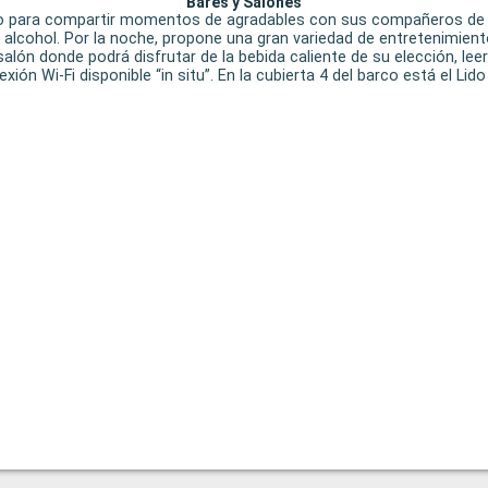
Bares y Salones
cto para compartir momentos de agradables con sus compañeros de cr
 alcohol. Por la noche, propone una gran variedad de entretenimiento
n donde podrá disfrutar de la bebida caliente de su elección, leer un
xión Wi-Fi disponible “in situ”. En la cubierta 4 del barco está el Lido