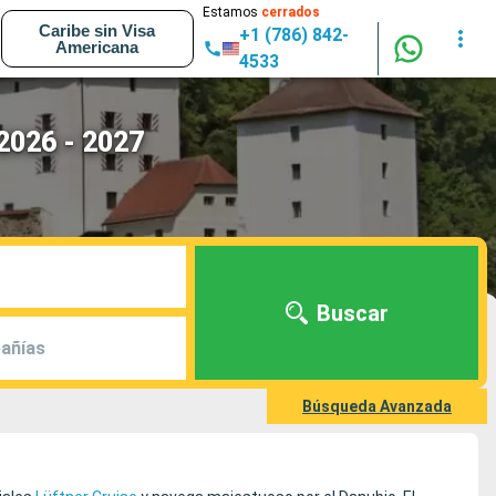
Estamos
cerrados
Caribe sin Visa
+1 (786) 842-
Americana
4533
 2026 - 2027
Buscar
añías
Búsqueda Avanzada