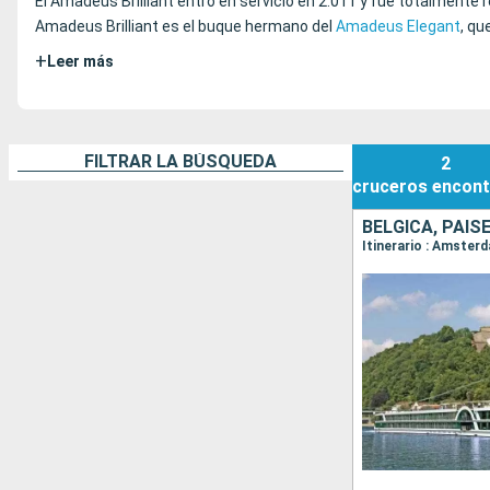
El Amadeus Brilliant entró en servicio en 2.011 y fue totalmente 
Amadeus Brilliant es el buque hermano del
Amadeus Elegant
, qu
+
Leer más
FILTRAR LA BÚSQUEDA
2
cruceros
encont
BÉLGICA, PAIS
Itinerario : Amste