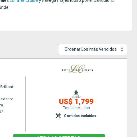
iales
Lüftner Cruise
y navega majestuoso por el Danubio. El
onde.
Ordenar Los más vendidos
rilliant
desde
exterior
US$ 1,799
am
Tasas incluidas
27
Comidas incluidas