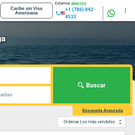
Estamos
abiertos
Caribe sin Visa
+1 (786) 842-
Americana
4533
ga
Buscar
añías
Búsqueda Avanzada
Ordenar Los más vendidos