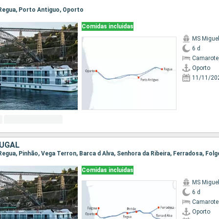
, Regua, Porto Antiguo, Oporto
Comidas incluidas
MS Migue
6 d
Camarote 
Oporto
11/11/20
TUGAL
Comidas incluidas
MS Migue
6 d
Camarote 
Oporto