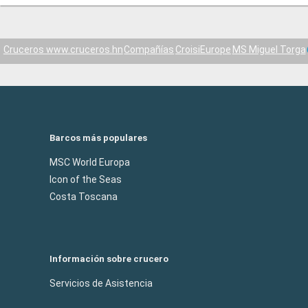
Cruceros www.cruceros.hn
Compañías
CroisiEurope
MS Miguel Torga
Barcos más populares
MSC World Europa
Icon of the Seas
Costa Toscana
Información sobre crucero
Servicios de Asistencia