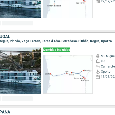
22/07/20
TUGAL
 Regua, Pinhão, Vega Terron, Barca d Alva, Ferradosa, Pinhão, Regua, Oporto
Comidas incluidas
MS Migue
8 d
Camarote 
Oporto
15/08/20
SPAÑA