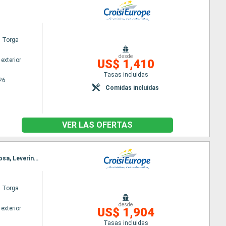
l Torga
desde
exterior
US$ 1,410
Tasas incluidas
26
Comidas incluidas
VER LAS OFERTAS
Itinerario : Oporto, Regua, Pinhão, Vega Terron, Barca d Alva, Senhora da Ribeira, Ferradosa, Folgosa, Leverinho, Oporto
l Torga
desde
exterior
US$ 1,904
Tasas incluidas