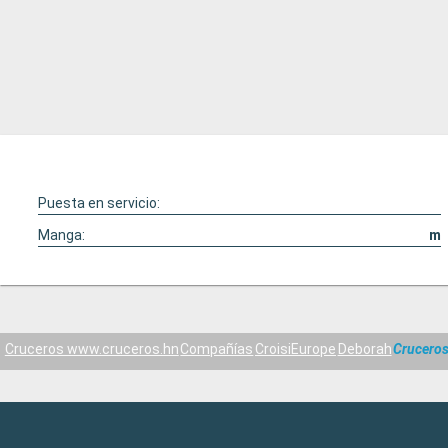
Puesta en servicio:
Manga:
m
Cruceros www.cruceros.hn
Compañías
CroisiEurope
Deborah
Cruceros