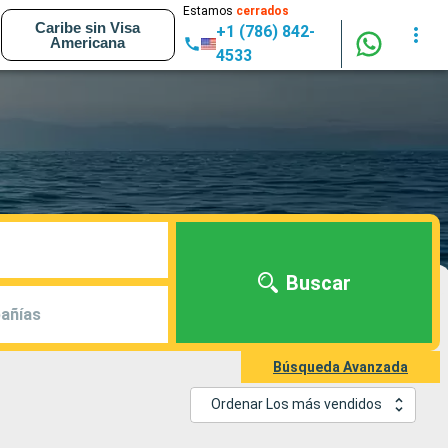
Estamos
cerrados
Caribe sin Visa
+1 (786) 842-
Americana
4533
Buscar
añías
Búsqueda Avanzada
Ordenar Los más vendidos