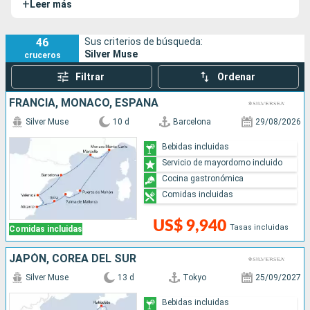
+
Leer más
Silver Moon.
46
Sus criterios de búsqueda:
Silver Muse
cruceros
Filtrar
Ordenar
FRANCIA, MONACO, ESPAÑA
Silver Muse
10 d
Barcelona
29/08/2026
Bebidas incluidas
Servicio de mayordomo incluido
Cocina gastronómica
Comidas incluidas
US$ 9,940
Tasas incluidas
Comidas incluidas
JAPÓN, COREA DEL SUR
Silver Muse
13 d
Tokyo
25/09/2027
Bebidas incluidas