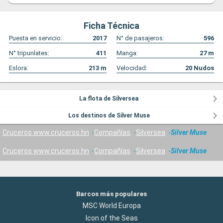
Ficha Técnica
Puesta en servicio:
2017
N° de pasajeros:
596
N° tripunlates:
411
Manga:
27
m
Eslora:
213
m
Velocidad:
20
Nudos
La flota de Silversea
Los destinos de Silver Muse
Cruceros www.cruceros.hn
Compañías
Silversea
Silver Muse
Cruceros www.cruceros.hn
Compañías
Silversea
Silver Muse
Barcos más populares
MSC World Europa
Icon of the Seas