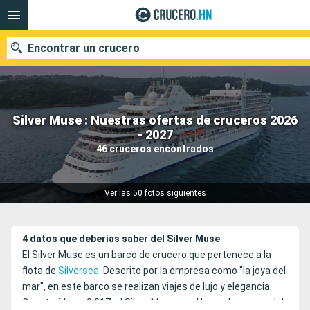
Encontrar un crucero
Silver Muse : Nuestras ofertas de cruceros 2026
Nuestros destinos
- 2027
46 cruceros encontrados
Fecha de salida
Puertos
Compañías
Ver las 50 fotos siguientes
Buscar
4 datos que deberías saber del Silver Muse
El Silver Muse es un barco de crucero que pertenece a la
flota de
Silversea
. Descrito por la empresa como "la joya del
mar", en este barco se realizan viajes de lujo y elegancia.
Construido en 2.017, el Silver Muse es el barco hermano del