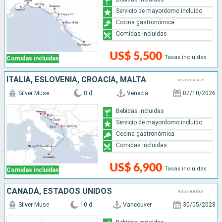
Servicio de mayordomo incluido
Cocina gastronómica
Comidas incluidas
US$ 5,500
Tasas incluidas
Comidas incluidas
ITALIA, ESLOVENIA, CROACIA, MALTA
Silver Muse
8 d
Venecia
07/10/2026
Bebidas incluidas
Servicio de mayordomo incluido
Cocina gastronómica
Comidas incluidas
US$ 6,900
Tasas incluidas
Comidas incluidas
CANADÁ, ESTADOS UNIDOS
Silver Muse
10 d
Vancouver
30/05/2028