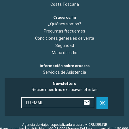
Costa Toscana
Cruceros.hn
¿Quiénes somos?
Preguntas frecuentes
Condiciones generales de venta
Seguridad
Mapa del sitio
Información sobre crucero
Servicios de Asistencia
Newsletters
Recibe nuestras exclusivas ofertas
TU EMAIL
OK
Agencia de viajes especializada crucero – CRUISELINE
6 rue du gabian Les flots bleus MC 98 000 Monaco SAM con un capital de 150 000