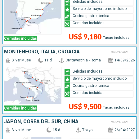
Bebidas incluidas
Servicio de mayordomo incluido
Cocina gastronómica
Comidas incluidas
US$ 9,180
Tasas incluidas
Comidas incluidas
MONTENEGRO, ITALIA, CROACIA
Silver Muse
11 d
Civitavecchia - Roma
14/09/2026
Bebidas incluidas
Servicio de mayordomo incluido
Cocina gastronómica
Comidas incluidas
US$ 9,500
Tasas incluidas
Comidas incluidas
JAPÓN, COREA DEL SUR, CHINA
Silver Muse
15 d
Tokyo
26/04/2027