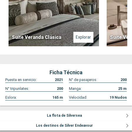
Suite Veranda Clásica
Suite Ver
Explorar
Ficha Técnica
Puesta en servicio:
2021
N° de pasajeros:
200
N° tripunlates:
200
Manga:
25
m
Eslora:
165
m
Velocidad:
19
Nudos
La flota de Silversea
Los destinos de Silver Endeavour