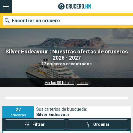
Encontrar un crucero
Silver Endeavour : Nuestras ofertas de cruceros
Nuestros destinos
2026 - 2027
27 cruceros encontrados
Fecha de salida
Puertos
Compañías
Ver las 55 fotos siguientes
Buscar
27
Sus criterios de búsqueda:
Silver Endeavour
cruceros
Filtrar
Ordenar