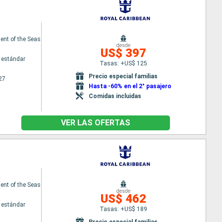
nt of the Seas
desde
US$ 397
 estándar
Tasas: +US$ 125
Precio especial familias
27
Hasta -60% en el 2° pasajero
Comidas incluidas
VER LAS OFERTAS
nt of the Seas
desde
US$ 462
 estándar
Tasas: +US$ 189
Precio especial familias