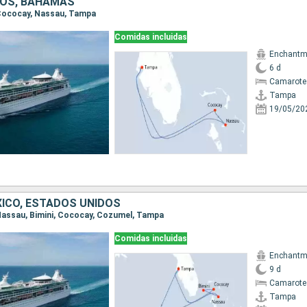
DOS, BAHAMAS
 Cococay, Nassau, Tampa
Comidas incluidas
Enchantme
6 d
Camarote
Tampa
19/05/20
ICO, ESTADOS UNIDOS
 Nassau, Bimini, Cococay, Cozumel, Tampa
Comidas incluidas
Enchantme
9 d
Camarote
Tampa