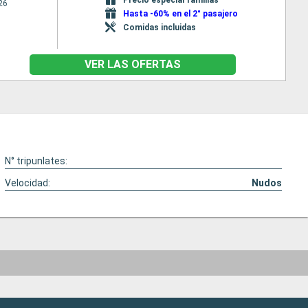
26
Hasta -60% en el 2° pasajero
Comidas incluidas
VER LAS OFERTAS
N° tripunlates:
Velocidad:
Nudos