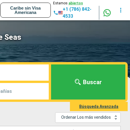
Estamos
abiertos
Caribe sin Visa
+1 (786) 842-
Americana
4533
e Seas
Buscar
añías
Búsqueda Avanzada
Ordenar Los más vendidos