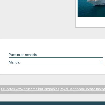
Puesta en servicio:
Manga:
m
Cruceros www.cruceros.hn
Compañías
Royal Caribbean
Enchantment 