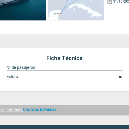
31/10/20
Ficha Técnica
N° de pasajeros:
Eslora:
m
of the Seas
Cruceros Bahamas