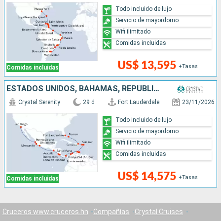
Todo incluido de lujo
Servicio de mayordomo
Wifi ilimitado
Comidas incluidas
US$ 13,595
+Tasas
Comidas incluidas
ESTADOS UNIDOS, BAHAMAS, REPÚBLICA DOMINICANA, PUERTO RICO, ARUBA, COLOMBIA, PANAMÁ, COSTA RICA, SALVADOR, MÉXICO
Crystal Serenity
29 d
Fort Lauderdale
23/11/2026
Todo incluido de lujo
Servicio de mayordomo
Wifi ilimitado
Comidas incluidas
US$ 14,575
+Tasas
Comidas incluidas
Cruceros www.cruceros.hn
Compañías
Crystal Cruises