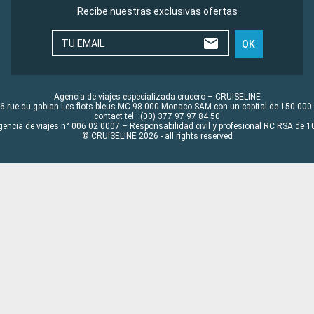
Recibe nuestras exclusivas ofertas
TU EMAIL
OK
Agencia de viajes especializada crucero – CRUISELINE
6 rue du gabian Les flots bleus MC 98 000 Monaco SAM con un capital de 150 000
contact tel : (00) 377 97 97 84 50
gencia de viajes n° 006 02 0007 – Responsabilidad civil y profesional RC RSA de
© CRUISELINE 2026 - all rights reserved