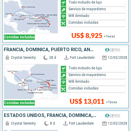
Todo incluido de lujo
Servicio de mayordomo
Wifi ilimitado
Comidas incluidas
US$ 8,925
+Tasas
Comidas incluidas
FRANCIA, DOMINICA, PUERTO RICO, ANTIGUA Y BARBUDA, SANTA LUCIA, GRENADA, ARUBA, COLOMBIA, PANAMÁ, COSTA RICA, HONDURAS, BELICE, MÉXICO, ESTADOS UNIDOS
Crystal Serenity
28 d
Fort Lauderdale
12/02/2028
Todo incluido de lujo
Servicio de mayordomo
Wifi ilimitado
Comidas incluidas
US$ 13,011
+Tasas
Comidas incluidas
ESTADOS UNIDOS, FRANCIA, DOMINICA, PUERTO RICO
Crystal Serenity
8 d
Fort Lauderdale
12/02/2028