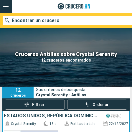
Encontrar un crucero
Nuestros destinos
Cruceros Antillas sobre Crystal Serenity
12 cruceros encontrados
Fecha de salida
Puertos
Compañías
12
Sus criterios de búsqueda:
Buscar
Crystal Serenity - Antillas
cruceros
Filtrar
Ordenar
ESTADOS UNIDOS, REPÚBLICA DOMINICANA, MÉXICO, SANTA LUCIA, ISLAS CAIMÁN, JAMAICA, PUERTO RICO
Crystal Serenity
18 d
Fort Lauderdale
22/12/2027