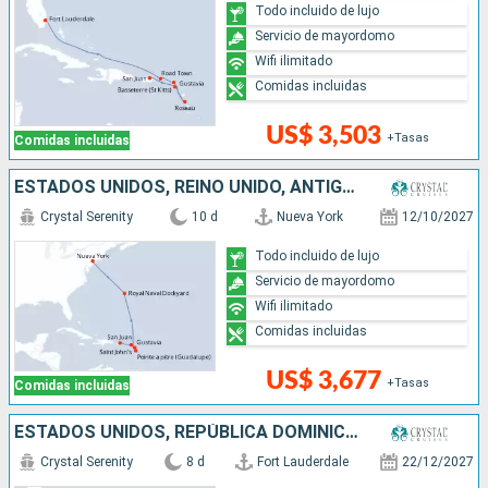
Todo incluido de lujo
Servicio de mayordomo
Wifi ilimitado
Comidas incluidas
US$ 3,503
+Tasas
Comidas incluidas
ESTADOS UNIDOS, REINO UNIDO, ANTIGUA Y BARBUDA, FRANCIA, PUERTO RICO
Crystal Serenity
10 d
Nueva York
12/10/2027
Todo incluido de lujo
Servicio de mayordomo
Wifi ilimitado
Comidas incluidas
US$ 3,677
+Tasas
Comidas incluidas
ESTADOS UNIDOS, REPÚBLICA DOMINICANA, PUERTO RICO
Crystal Serenity
8 d
Fort Lauderdale
22/12/2027