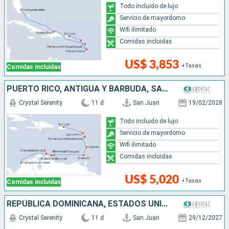
Todo incluido de lujo
Servicio de mayordomo
Wifi ilimitado
Comidas incluidas
US$ 3,853
+Tasas
Comidas incluidas
PUERTO RICO, ANTIGUA Y BARBUDA, SANTA LUCIA, GRENADA, ARUBA, COLOMBIA
Crystal Serenity
11 d
San Juan
19/02/2028
Todo incluido de lujo
Servicio de mayordomo
Wifi ilimitado
Comidas incluidas
US$ 5,020
+Tasas
Comidas incluidas
REPÚBLICA DOMINICANA, ESTADOS UNIDOS, MÉXICO, SANTA LUCIA, ISLAS CAIMÁN, PUERTO RICO, JAMAICA
Crystal Serenity
11 d
San Juan
29/12/2027