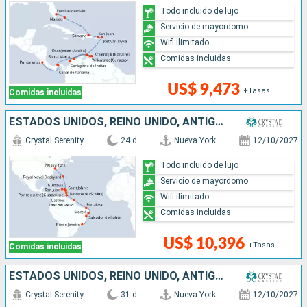
Todo incluido de lujo
Servicio de mayordomo
Wifi ilimitado
Comidas incluidas
US$ 9,473
+Tasas
Comidas incluidas
ESTADOS UNIDOS, REINO UNIDO, ANTIGUA Y BARBUDA, FRANCIA, PUERTO RICO, SANTA LUCIA, TRINIDAD Y TOBAGO, BRASIL
Crystal Serenity
24 d
Nueva York
12/10/2027
Todo incluido de lujo
Servicio de mayordomo
Wifi ilimitado
Comidas incluidas
US$ 10,396
+Tasas
Comidas incluidas
ESTADOS UNIDOS, REINO UNIDO, ANTIGUA Y BARBUDA, FRANCIA, PUERTO RICO, SANTA LUCIA, TRINIDAD Y TOBAGO, BRASIL, URUGUAY, ARGENTINA
Crystal Serenity
31 d
Nueva York
12/10/2027