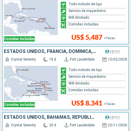
Todo incluido de lujo
Servicio de mayordomo
Wifi ilimitado
Comidas incluidas
US$ 5,487
+Tasas
Comidas incluidas
ESTADOS UNIDOS, FRANCIA, DOMINICA, PUERTO RICO, ANTIGUA Y BARBUDA, SANTA LUCIA, GRENADA, ARUBA, COLOMBIA
Crystal Serenity
18 d
Fort Lauderdale
12/02/2028
Todo incluido de lujo
Servicio de mayordomo
Wifi ilimitado
Comidas incluidas
US$ 8,341
+Tasas
Comidas incluidas
ESTADOS UNIDOS, BAHAMAS, REPÚBLICA DOMINICANA, PUERTO RICO, ARUBA, COLOMBIA, PANAMÁ, COSTA RICA
Crystal Serenity
20 d
Fort Lauderdale
23/11/2026