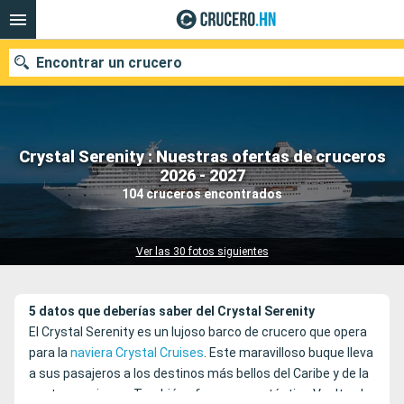
Encontrar un crucero
Crystal Serenity : Nuestras ofertas de cruceros
Nuestros destinos
2026 - 2027
104 cruceros encontrados
Fecha de salida
Puertos
Compañías
Ver las 30 fotos siguientes
Buscar
5 datos que deberías saber del Crystal Serenity
El Crystal Serenity es un lujoso barco de crucero que opera
para la
naviera Crystal Cruises
. Este maravilloso buque lleva
a sus pasajeros a los destinos más bellos del Caribe y de la
costa americana. También ofrece una auténtica Vuelta al