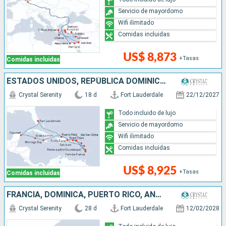
Servicio de mayordomo
Wifi ilimitado
Comidas incluidas
US$ 8,873
+Tasas
Comidas incluidas
ESTADOS UNIDOS, REPÚBLICA DOMINICANA, MÉXICO, SANTA LUCIA, ISLAS CAIMÁN, JAMAICA, PUERTO RICO
Crystal Serenity
18 d
Fort Lauderdale
22/12/2027
Todo incluido de lujo
Servicio de mayordomo
Wifi ilimitado
Comidas incluidas
US$ 8,925
+Tasas
Comidas incluidas
FRANCIA, DOMINICA, PUERTO RICO, ANTIGUA Y BARBUDA, SANTA LUCIA, GRENADA, ARUBA, COLOMBIA, PANAMÁ, COSTA RICA, HONDURAS, BELICE, MÉXICO, ESTADOS UNIDOS
Crystal Serenity
28 d
Fort Lauderdale
12/02/2028