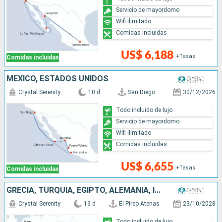
Servicio de mayordomo
Wifi ilimitado
Comidas incluidas
US$ 6,188
+Tasas
Comidas incluidas
MÉXICO, ESTADOS UNIDOS
Crystal Serenity
10 d
San Diego
30/12/2026
Todo incluido de lujo
Servicio de mayordomo
Wifi ilimitado
Comidas incluidas
US$ 6,655
+Tasas
Comidas incluidas
GRECIA, TURQUÍA, EGIPTO, ALEMANIA, ISRAEL, CHIPRE
Crystal Serenity
13 d
El Pireo Atenas
23/10/2028
Todo incluido de lujo