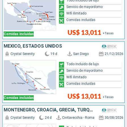
Todo incluido de lujo
Servicio de mayordomo
Wifi ilimitado
Comidas incluidas
US$ 13,011
+Tasas
Comidas incluidas
MÉXICO, ESTADOS UNIDOS
Crystal Serenity
19 d
San Diego
21/12/2026
Todo incluido de lujo
Servicio de mayordomo
Wifi ilimitado
Comidas incluidas
US$ 13,011
+Tasas
Comidas incluidas
MONTENEGRO, CROACIA, GRECIA, TURQUÍA, MALTA, ITALIA
Crystal Serenity
24 d
Civitavecchia - Roma
30/08/2026