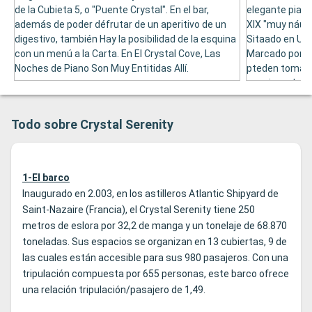
de la Cubieta 5, o "Puente Crystal". En el bar,
elegante piano
además de poder défrutar de un aperitivo de un
XIX "muy náut
digestivo, también Hay la posibilidad de la esquina
Sitaado en Un
con un menú a la Carta. En El Crystal Cove, Las
Marcado por Ma
Noches de Piano Son Muy Entitidas Allí.
pteden tomar 
conciens de p
La Medianoche,
Gourmet.
Todo sobre Crystal Serenity
1-El barco
Inaugurado en 2.003, en los astilleros Atlantic Shipyard de
Saint-Nazaire (Francia), el Crystal Serenity tiene 250
metros de eslora por 32,2 de manga y un tonelaje de 68.870
toneladas. Sus espacios se organizan en 13 cubiertas, 9 de
las cuales están accesible para sus 980 pasajeros. Con una
tripulación compuesta por 655 personas, este barco ofrece
una relación tripulación/pasajero de 1,49.