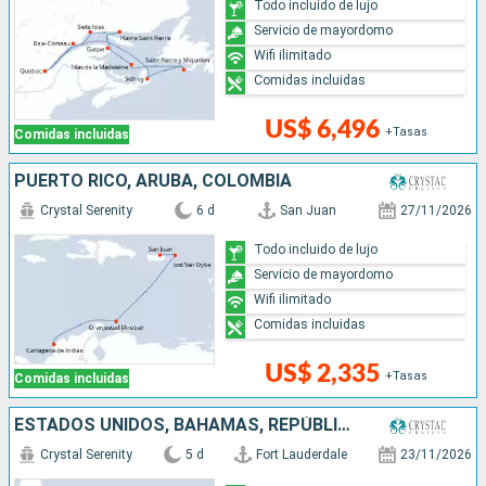
Todo incluido de lujo
Servicio de mayordomo
Wifi ilimitado
Comidas incluidas
US$ 6,496
+Tasas
Comidas incluidas
PUERTO RICO, ARUBA, COLOMBIA
Crystal Serenity
6 d
San Juan
27/11/2026
Todo incluido de lujo
Servicio de mayordomo
Wifi ilimitado
Comidas incluidas
US$ 2,335
+Tasas
Comidas incluidas
ESTADOS UNIDOS, BAHAMAS, REPÚBLICA DOMINICANA, PUERTO RICO
Crystal Serenity
5 d
Fort Lauderdale
23/11/2026