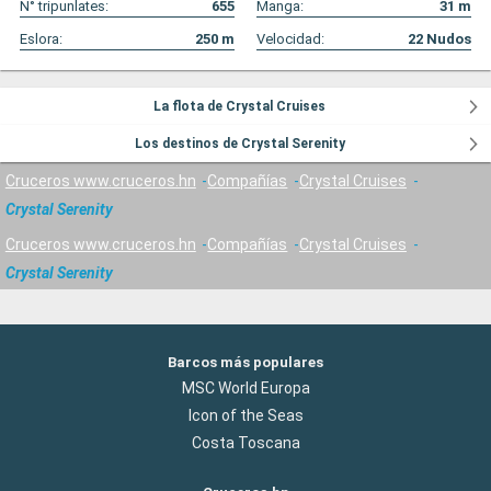
N° tripunlates:
655
Manga:
31
m
Eslora:
250
m
Velocidad:
22
Nudos
La flota de Crystal Cruises
Los destinos de Crystal Serenity
Cruceros www.cruceros.hn
Compañías
Crystal Cruises
Crystal Serenity
Cruceros www.cruceros.hn
Compañías
Crystal Cruises
Crystal Serenity
Barcos más populares
MSC World Europa
Icon of the Seas
Costa Toscana