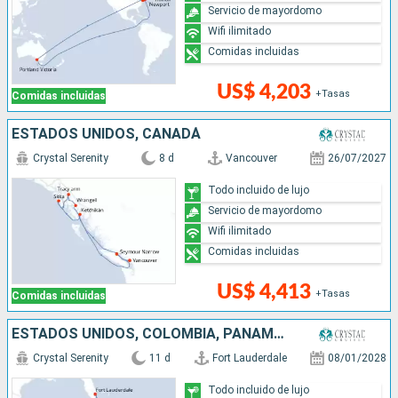
Servicio de mayordomo
Wifi ilimitado
Comidas incluidas
US$ 4,203
+Tasas
Comidas incluidas
ESTADOS UNIDOS, CANADÁ
Crystal Serenity
8 d
Vancouver
26/07/2027
Todo incluido de lujo
Servicio de mayordomo
Wifi ilimitado
Comidas incluidas
US$ 4,413
+Tasas
Comidas incluidas
ESTADOS UNIDOS, COLOMBIA, PANAMÁ, COSTA RICA, HONDURAS, MÉXICO
Crystal Serenity
11 d
Fort Lauderdale
08/01/2028
Todo incluido de lujo