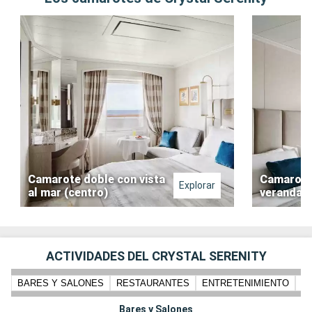
Camarote doble con vista
Camarote
Explorar
al mar (centro)
veranda (
ACTIVIDADES DEL CRYSTAL SERENITY
BARES Y SALONES
RESTAURANTES
ENTRETENIMIENTO
N
Bares y Salones