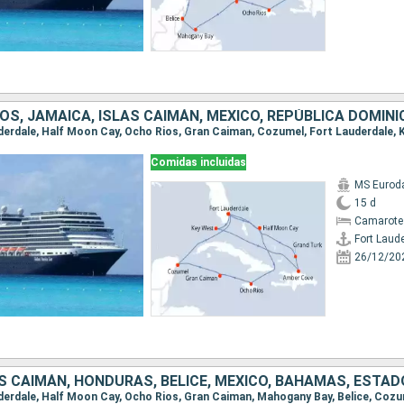
Comidas incluidas
MS Euro
15 d
Camarote
Fort Laud
26/12/20