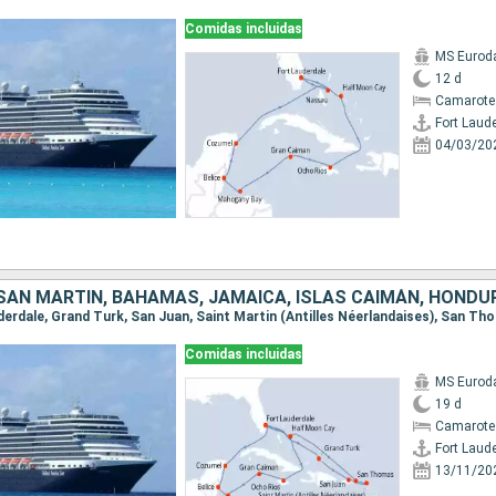
Comidas incluidas
MS Euro
12 d
Camarote
Fort Laud
04/03/20
Comidas incluidas
MS Euro
19 d
Camarote
Fort Laud
13/11/20