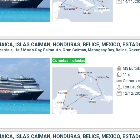
14/11/20
Comidas incluidas
MS Euro
11 d
Camarote
Fort Laud
12/12/20