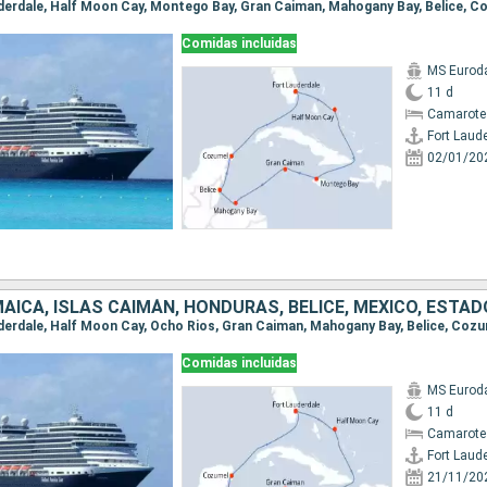
Comidas incluidas
MS Euro
11 d
Camarote
Fort Laud
02/01/20
Comidas incluidas
MS Euro
11 d
Camarote
Fort Laud
21/11/20