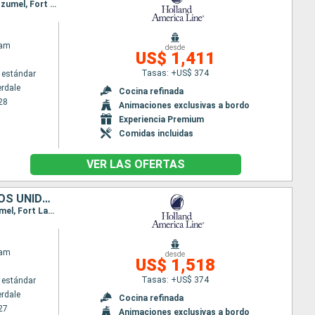
Itinerario : Fort Lauderdale, Half Moon Cay, Montego Bay, Gran Caiman, Mahogany Bay, Belice, Cozumel, Fort Lauderdale
dam
desde
US$ 1,411
Tasas: +US$ 374
 estándar
erdale
Cocina refinada
28
Animaciones exclusivas a bordo
Experiencia Premium
Comidas incluidas
VER LAS OFERTAS
BAHAMAS, JAMAICA, ISLAS CAIMÁN, HONDURAS, BELICE, MÉXICO, ESTADOS UNIDOS
Itinerario : Fort Lauderdale, Half Moon Cay, Ocho Rios, Gran Caiman, Mahogany Bay, Belice, Cozumel, Fort Lauderdale
dam
desde
US$ 1,518
Tasas: +US$ 374
 estándar
erdale
Cocina refinada
27
Animaciones exclusivas a bordo