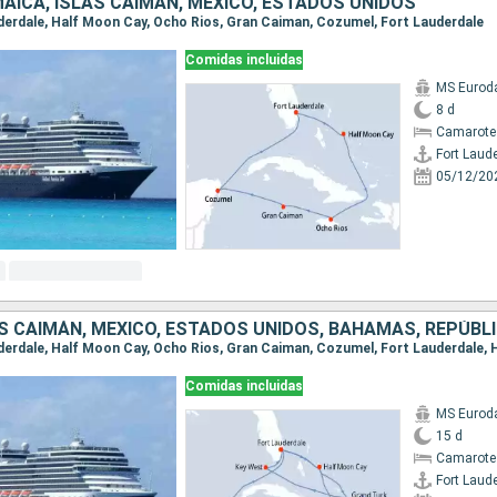
AICA, ISLAS CAIMÁN, MÉXICO, ESTADOS UNIDOS
auderdale, Half Moon Cay, Ocho Rios, Gran Caiman, Cozumel, Fort Lauderdale
Comidas incluidas
MS Euro
8 d
Camarote
Fort Laud
05/12/20
Comidas incluidas
MS Euro
15 d
Camarote
Fort Laud