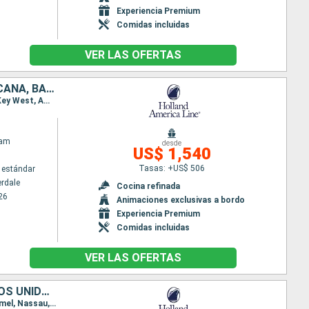
Experiencia Premium
Comidas incluidas
VER LAS OFERTAS
ESTADOS UNIDOS, JAMAICA, ISLAS CAIMÁN, MÉXICO, REPÚBLICA DOMINICANA, BAHAMAS
Itinerario : Fort Lauderdale, Half Moon Cay, Ocho Rios, Gran Caiman, Cozumel, Fort Lauderdale, Key West, Amber Cove, Grand Turk, Half Moon Cay, Fort Lauderdale
dam
desde
US$ 1,540
Tasas: +US$ 506
 estándar
erdale
Cocina refinada
26
Animaciones exclusivas a bordo
Experiencia Premium
Comidas incluidas
VER LAS OFERTAS
JAMAICA, ISLAS CAIMÁN, HONDURAS, BELICE, MÉXICO, BAHAMAS, ESTADOS UNIDOS
Itinerario : Fort Lauderdale, Half Moon Cay, Ocho Rios, Gran Caiman, Mahogany Bay, Belice, Cozumel, Nassau, Fort Lauderdale