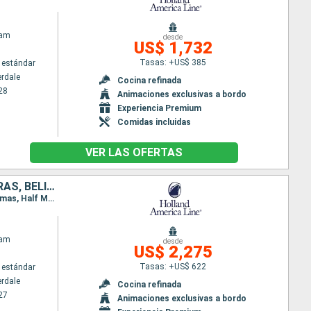
dam
desde
US$ 1,732
Tasas: +US$ 385
 estándar
erdale
Cocina refinada
28
Animaciones exclusivas a bordo
Experiencia Premium
Comidas incluidas
VER LAS OFERTAS
PUERTO RICO, SAN MARTÍN, BAHAMAS, JAMAICA, ISLAS CAIMÁN, HONDURAS, BELICE, MÉXICO, ESTADOS UNIDOS
Itinerario : Fort Lauderdale, Grand Turk, San Juan, Saint Martin (Antilles Néerlandaises), San Thomas, Half Moon Cay, Fort Lauderdale, Half Moon Cay, Ocho Rios, Gran Caiman, Mahogany Bay, Belice, Cozumel, Fort Lauderdale
dam
desde
US$ 2,275
Tasas: +US$ 622
 estándar
erdale
Cocina refinada
27
Animaciones exclusivas a bordo