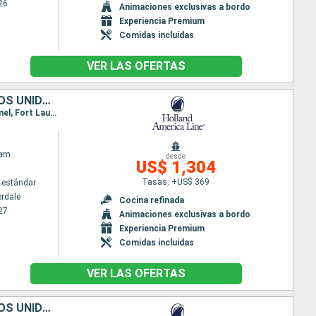
26
Animaciones exclusivas a bordo
Experiencia Premium
Comidas incluidas
VER LAS OFERTAS
BAHAMAS, JAMAICA, ISLAS CAIMÁN, HONDURAS, BELICE, MÉXICO, ESTADOS UNIDOS
Itinerario : Fort Lauderdale, Half Moon Cay, Falmouth, Gran Caiman, Mahogany Bay, Belice, Cozumel, Fort Lauderdale
dam
desde
US$ 1,304
Tasas: +US$ 369
 estándar
erdale
Cocina refinada
27
Animaciones exclusivas a bordo
Experiencia Premium
Comidas incluidas
VER LAS OFERTAS
BAHAMAS, JAMAICA, ISLAS CAIMÁN, HONDURAS, BELICE, MÉXICO, ESTADOS UNIDOS