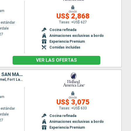
dam
desde
US$ 2,868
Tasas: +US$ 627
 estándar
erdale
Cocina refinada
27
Animaciones exclusivas a bordo
Experiencia Premium
Comidas incluidas
VER LAS OFERTAS
JAMAICA, ISLAS CAIMÁN, HONDURAS, BELICE, MÉXICO, ESTADOS UNIDOS, SAN MARTÍN, DOMINICA, ANTIGUA Y BARBUDA, BAHAMAS
Itinerario : Fort Lauderdale, Half Moon Cay, Ocho Rios, Gran Caiman, Mahogany Bay, Belice, Cozumel, Fort Lauderdale, Saint Martin (Antilles Néerlandaises), Antigua, Roseau, Martinica, St Kitts, San Thomas, Half Moon Cay, Fort Lauderdale
dam
desde
US$ 3,075
Tasas: +US$ 633
 estándar
erdale
Cocina refinada
27
Animaciones exclusivas a bordo
Experiencia Premium