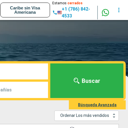
Estamos
cerrados
Caribe sin Visa
+1 (786) 842-
Americana
4533
Buscar
añías
Búsqueda Avanzada
Ordenar Los más vendidos