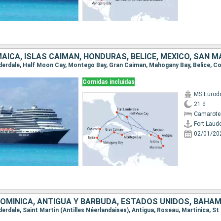
Comidas incluidas
MS Euro
21 d
Camarote
Fort Laud
02/01/20