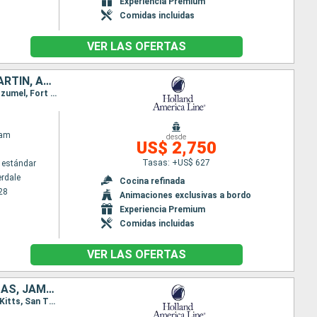
Experiencia Premium
Comidas incluidas
VER LAS OFERTAS
BAHAMAS, JAMAICA, ISLAS CAIMÁN, HONDURAS, BELICE, MÉXICO, SAN MARTÍN, ANTIGUA Y BARBUDA, PUERTO RICO, ESTADOS UNIDOS
Itinerario : Fort Lauderdale, Half Moon Cay, Montego Bay, Gran Caiman, Mahogany Bay, Belice, Cozumel, Fort Lauderdale, Saint Martin (Antilles Néerlandaises), Antigua, Martinica, St Kitts, San Juan, Half Moon Cay, Fort Lauderdale
dam
desde
US$ 2,750
Tasas: +US$ 627
 estándar
erdale
Cocina refinada
28
Animaciones exclusivas a bordo
Experiencia Premium
Comidas incluidas
VER LAS OFERTAS
SAN MARTÍN, DOMINICA, ANTIGUA Y BARBUDA, ESTADOS UNIDOS, BAHAMAS, JAMAICA, ISLAS CAIMÁN, HONDURAS, BELICE, MÉXICO
Itinerario : Fort Lauderdale, Saint Martin (Antilles Néerlandaises), Antigua, Roseau, Martinica, St Kitts, San Thomas, Half Moon Cay, Fort Lauderdale, Half Moon Cay, Falmouth, Gran Caiman, Mahogany Bay, Belice, Cozumel, Fort Lauderdale