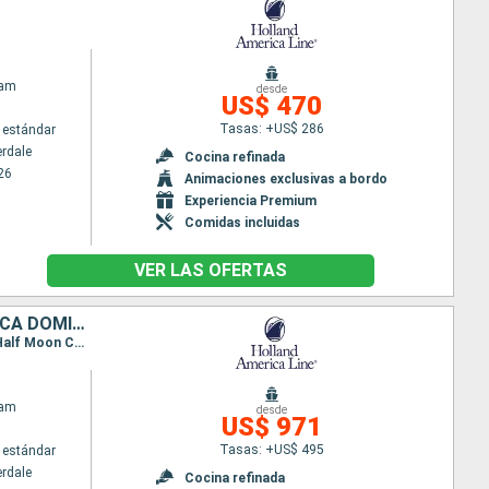
dam
desde
US$ 470
Tasas: +US$ 286
 estándar
erdale
Cocina refinada
26
Animaciones exclusivas a bordo
Experiencia Premium
Comidas incluidas
VER LAS OFERTAS
JAMAICA, ISLAS CAIMÁN, MÉXICO, ESTADOS UNIDOS, BAHAMAS, REPÚBLICA DOMINICANA
Itinerario : Fort Lauderdale, Half Moon Cay, Ocho Rios, Gran Caiman, Cozumel, Fort Lauderdale, Half Moon Cay, Amber Cove, Grand Turk, Key West, Fort Lauderdale
dam
desde
US$ 971
Tasas: +US$ 495
 estándar
erdale
Cocina refinada