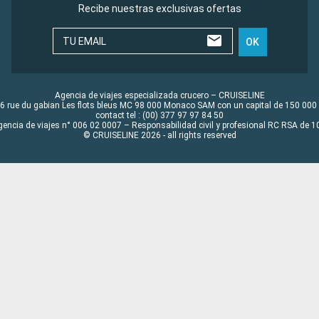
Recibe nuestras exclusivas ofertas
TU EMAIL
OK
Agencia de viajes especializada crucero – CRUISELINE
6 rue du gabian Les flots bleus MC 98 000 Monaco SAM con un capital de 150 000
contact tel : (00) 377 97 97 84 50
gencia de viajes n° 006 02 0007 – Responsabilidad civil y profesional RC RSA de
© CRUISELINE 2026 - all rights reserved