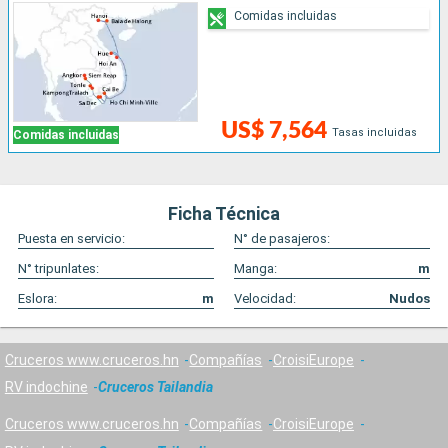
Comidas incluidas
US$ 7,564
Tasas incluidas
Comidas incluidas
Ficha Técnica
Puesta en servicio:
N° de pasajeros:
N° tripunlates:
Manga:
m
Eslora:
m
Velocidad:
Nudos
Cruceros www.cruceros.hn
Compañías
CroisiEurope
RV indochine
Cruceros Tailandia
Cruceros www.cruceros.hn
Compañías
CroisiEurope