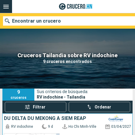
Encontrar un crucero
Nuestros destinos
Cruceros Tailandia sobre RV indochine
9 cruceros encontrados
Fecha de salida
Puertos
Compañías
9
Sus criterios de búsqueda:
Buscar
RV indochine - Tailandia
cruceros
Filtrar
Ordenar
DU DELTA DU MÉKONG À SIEM REAP
RV indochine
9 d
Ho Chi Minh-Ville
03/04/2027