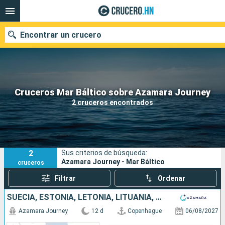
Encontrar un crucero
Nuestros destinos
Cruceros Mar Báltico sobre Azamara Journey
2 cruceros encontrados
Fecha de salida
Puertos
Compañías
2
Sus criterios de búsqueda:
Buscar
Azamara Journey - Mar Báltico
cruceros
Filtrar
Ordenar
SUECIA, ESTONIA, LETONIA, LITUANIA, POLONIA, DINAMARCA
Azamara Journey
12 d
Copenhague
06/08/2027