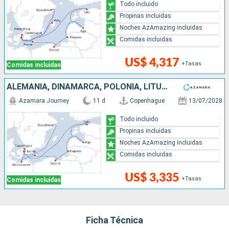
Todo incluido
Propinas incluidas
Noches AzAmazing incluidas
Comidas incluidas
US$ 4,317
+Tasas
Comidas incluidas
ALEMANIA, DINAMARCA, POLONIA, LITUANIA, LETONIA, ESTONIA, SUECIA
Azamara Journey
11 d
Copenhague
13/07/2028
Todo incluido
Propinas incluidas
Noches AzAmazing incluidas
Comidas incluidas
US$ 3,335
+Tasas
Comidas incluidas
Ficha Técnica