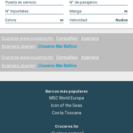
Puesta en servicio:
N° de pasajeros:
N° tripunlates:
Manga:
m
Eslora:
m
Velocidad:
Nudos
Cruceros www.cruceros.hn
Compañías
Azamara
Azamara Journey
Cruceros Mar Báltico
Cruceros www.cruceros.hn
Compañías
Azamara
Azamara Journey
Cruceros Mar Báltico
Barcos más populares
MSC World Europa
Icon of the Seas
Costa Toscana
Cruceros.hn