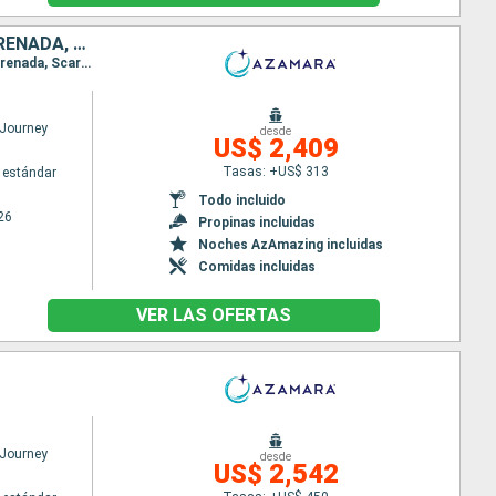
PUERTO RICO, ANTIGUA Y BARBUDA, SAN VINCENT Y LAS GRANADINAS, GRENADA, TRINIDAD Y TOBAGO, BARBADOS, SANTA LUCIA, DOMINICA, SAN MARTÍN
Itinerario : San Juan, Virgin Gorda, Antigua, Saint-Pierre (Martinique), Port Elisabeth st vincent, Grenada, Scarborough, Bridgetown, Castries, Roseau, Basseterre (St Kitts), Charlestown, Philipsburg, Road Town, San Juan
Journey
desde
US$ 2,409
Tasas: +US$ 313
 estándar
Todo incluido
26
Propinas incluidas
Noches AzAmazing incluidas
Comidas incluidas
VER LAS OFERTAS
Journey
desde
US$ 2,542