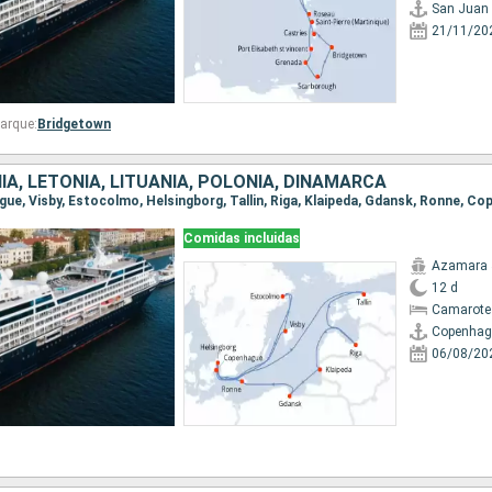
San Juan
21/11/20
arque:
Bridgetown
IA, LETONIA, LITUANIA, POLONIA, DINAMARCA
ague, Visby, Estocolmo, Helsingborg, Tallin, Riga, Klaipeda, Gdansk, Ronne, C
Comidas incluidas
Azamara 
12 d
Camarote
Copenhag
06/08/20