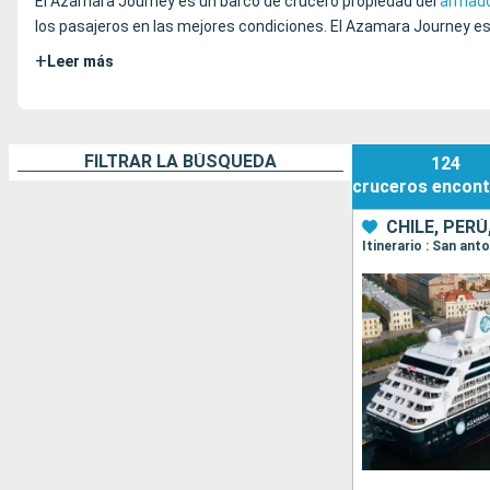
El Azamara Journey es un barco de crucero propiedad del
armado
los pasajeros en las mejores condiciones. El Azamara Journey es u
+
Leer más
FILTRAR LA BÚSQUEDA
124
cruceros
encont
CHILE, PER