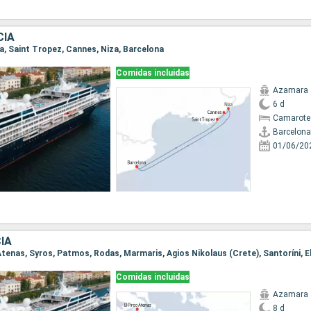
CIA
na, Saint Tropez, Cannes, Niza, Barcelona
Comidas incluidas
Azamara 
6 d
Camarote
Barcelona
01/06/20
IA
o Atenas, Syros, Patmos, Rodas, Marmaris, Agios Nikolaus (Crete), Santoríni, E
Comidas incluidas
Azamara 
8 d