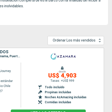
remodelación completa de este barco con la finalidad de recibir a
s inolvidables.
Ordenar Los más vendidos
IDOS
Itinerario : San antonio Chile, Coquimbo, Iquique, Arica, Pisco, Callao, Fuerte amador, Canal de Panama, Puerto Limon, San Andrés Island, Cozumel, Miami
Journey
desde
US$ 4,903
Tasas: +US$ 999
 estándar
io Chile
Todo incluido
27
Propinas incluidas
Noches AzAmazing incluidas
Comidas incluidas