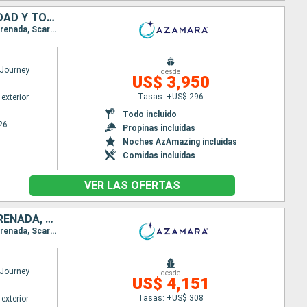
ANTIGUA Y BARBUDA, SAN VINCENT Y LAS GRANADINAS, GRENADA, TRINIDAD Y TOBAGO, BARBADOS, SANTA LUCIA, DOMINICA, SAN MARTÍN, PUERTO RICO
Itinerario : San Juan, Virgin Gorda, Antigua, Saint-Pierre (Martinique), Port Elisabeth st vincent, Grenada, Scarborough, Bridgetown, Castries, Roseau, Basseterre (St Kitts), Charlestown, Philipsburg, San Juan
Journey
desde
US$ 3,950
Tasas: +US$ 296
exterior
Todo incluido
26
Propinas incluidas
Noches AzAmazing incluidas
Comidas incluidas
VER LAS OFERTAS
PUERTO RICO, ANTIGUA Y BARBUDA, SAN VINCENT Y LAS GRANADINAS, GRENADA, TRINIDAD Y TOBAGO, BARBADOS, SANTA LUCIA, DOMINICA, SAN MARTÍN, FRANCIA
Itinerario : San Juan, Virgin Gorda, Antigua, Saint-Pierre (Martinique), Port Elisabeth st vincent, Grenada, Scarborough, Bridgetown, Castries, Roseau, Basseterre (St Kitts), Charlestown, Philipsburg, Gustavia, San Juan
Journey
desde
US$ 4,151
Tasas: +US$ 308
exterior