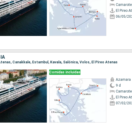
Camarote
El Pireo A
06/05/20
IA
o Atenas, Canakkale, Estambul, Kavala, Salónica, Volos, El Pireo Atenas
Comidas incluidas
Azamara 
9 d
Camarote
El Pireo A
07/02/20