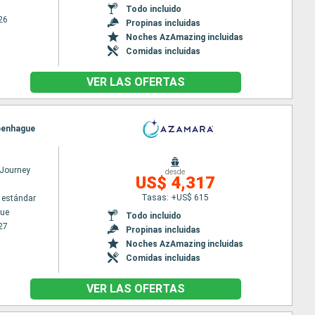
Todo incluido
26
Propinas incluidas
Noches AzAmazing incluidas
Comidas incluidas
VER LAS OFERTAS
openhague
Journey
desde
US$ 4,317
Tasas: +US$ 615
 estándar
ue
Todo incluido
27
Propinas incluidas
Noches AzAmazing incluidas
Comidas incluidas
VER LAS OFERTAS