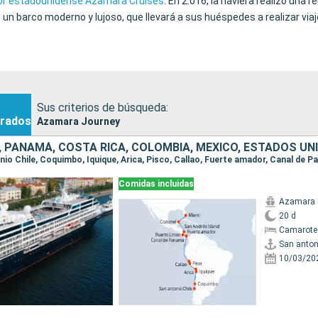
r estadounidense Azamara Cruises
. En 2.016, la naviera realizó una 
n barco moderno y lujoso, que llevará a sus huéspedes a realizar viaje
Sus criterios de búsqueda:
rados
Azamara Journey
Ú, PANAMÁ, COSTA RICA, COLOMBIA, MÉXICO, ESTADOS UN
Comidas incluidas
Azamara 
20 d
Camarote
San anton
10/03/20