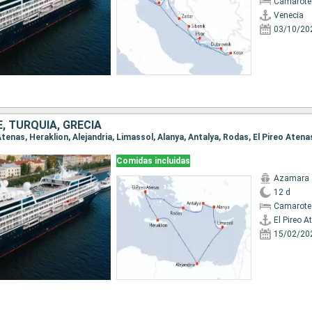
Camarote
Venecia
03/10/20
E, TURQUÍA, GRECIA
o Atenas, Heraklion, Alejandria, Limassol, Alanya, Antalya, Rodas, El Pireo Atena
Comidas incluidas
Azamara 
12 d
Camarote
El Pireo A
15/02/20