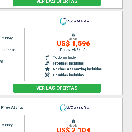
VER LAS OFERTAS
Journey
desde
US$ 1,596
Tasas: +US$ 154
 estándar
Todo incluido
28
Propinas incluidas
Noches AzAmazing incluidas
Comidas incluidas
VER LAS OFERTAS
l Pireo Atenas
Journey
desde
US$ 2,104