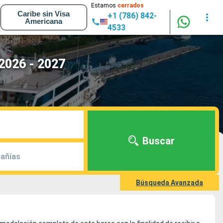
Estamos
cerrados
Caribe sin Visa
+1 (786) 842-
Americana
4533
2026 - 2027
Buscar
añías
Búsqueda Avanzada