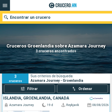
Encontrar un crucero
Nuestros destinos
Cruceros Groenlandia sobre Azamara Journey
3 cruceros encontrados
Fecha de salida
Puertos
Compañías
3
Sus criterios de búsqueda:
Buscar
Azamara Journey - Groenlandia
cruceros
Filtrar
Ordenar
ISLANDIA, GROENLANDIA, CANADÁ
Azamara Journey
19 d
Reykjavik
08/08/2026