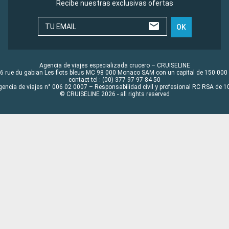
Recibe nuestras exclusivas ofertas
TU EMAIL
OK
Agencia de viajes especializada crucero – CRUISELINE
6 rue du gabian Les flots bleus MC 98 000 Monaco SAM con un capital de 150 000
contact tel : (00) 377 97 97 84 50
gencia de viajes n° 006 02 0007 – Responsabilidad civil y profesional RC RSA de
© CRUISELINE 2026 - all rights reserved