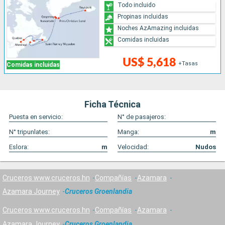
Todo incluido
Propinas incluidas
Noches AzAmazing incluidas
Comidas incluidas
US$ 5,618
+Tasas
Comidas incluidas
Ficha Técnica
Puesta en servicio:
N° de pasajeros:
N° tripunlates:
Manga:
m
Eslora:
m
Velocidad:
Nudos
Cruceros www.cruceros.hn
Compañías
Azamara
Azamara Journey
Cruceros Groenlandia
Cruceros www.cruceros.hn
Compañías
Azamara
Azamara Journey
Cruceros Groenlandia