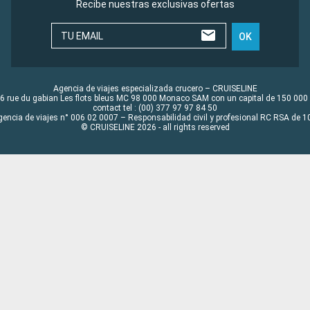
Recibe nuestras exclusivas ofertas
TU EMAIL
OK
Agencia de viajes especializada crucero – CRUISELINE
6 rue du gabian Les flots bleus MC 98 000 Monaco SAM con un capital de 150 000
contact tel : (00) 377 97 97 84 50
gencia de viajes n° 006 02 0007 – Responsabilidad civil y profesional RC RSA de
© CRUISELINE 2026 - all rights reserved