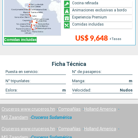
Cocina refinada
Animaciones exclusivas a bordo
Experiencia Premium
Comidas incluidas
US$ 9,648
+Tasas
Comidas incluidas
Ficha Técnica
Puesta en servicio:
N° de pasajeros:
N° tripunlates:
Manga:
m
Eslora:
m
Velocidad:
Nudos
Cruceros www.cruceros.hn
Compañías
Holland America
MS Zaandam
Cruceros Sudamérica
Cruceros www.cruceros.hn
Compañías
Holland America
MS Zaandam
Cruceros Sudamérica