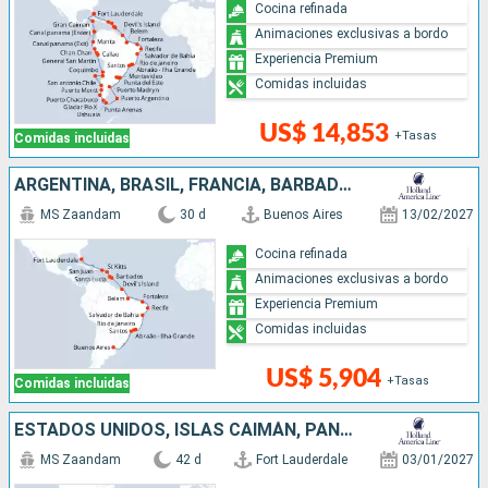
Cocina refinada
Animaciones exclusivas a bordo
Experiencia Premium
Comidas incluidas
US$ 14,853
+Tasas
Comidas incluidas
ARGENTINA, BRASIL, FRANCIA, BARBADOS, SANTA LUCIA, ANTIGUA Y BARBUDA, PUERTO RICO, ESTADOS UNIDOS
MS Zaandam
30 d
Buenos Aires
13/02/2027
Cocina refinada
Animaciones exclusivas a bordo
Experiencia Premium
Comidas incluidas
US$ 5,904
+Tasas
Comidas incluidas
ESTADOS UNIDOS, ISLAS CAIMÁN, PANAMÁ, ECUADOR, PERÚ, CHILE, ISLAS MALVINAS, URUGUAY, ARGENTINA
MS Zaandam
42 d
Fort Lauderdale
03/01/2027