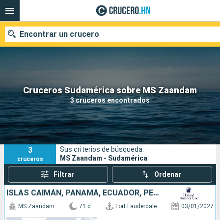
Encontrar un crucero
Nuestros destinos
Cruceros Sudamérica sobre MS Zaandam
3 cruceros encontrados
Fecha de salida
Puertos
Compañías
3
Sus criterios de búsqueda:
Buscar
MS Zaandam - Sudamérica
cruceros
Filtrar
Ordenar
ISLAS CAIMÁN, PANAMÁ, ECUADOR, PERÚ, CHILE, ARGENTINA, ISLAS MALVINAS, URUGUAY, BRASIL, FRANCIA, BARBADOS, SANTA LUCIA, ANTIGUA Y BARBUDA, PUERTO RICO, ESTADOS UNIDOS
MS Zaandam
71 d
Fort Lauderdale
03/01/2027