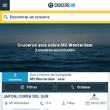
Encontrar un crucero
Nuestros destinos
Cruceros asia sobre MS Westerdam
3 cruceros encontrados
Fecha de salida
Puertos
Compañías
3
Sus criterios de búsqueda:
Buscar
MS Westerdam - asia
cruceros
Filtrar
Ordenar
JAPÓN, COREA DEL SUR
MS Westerdam
15 d
Tokyo
28/02/2027