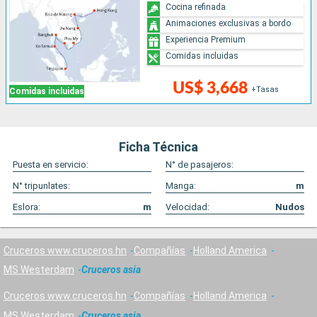
Cocina refinada
Animaciones exclusivas a bordo
Experiencia Premium
Comidas incluidas
US$ 3,668
+Tasas
Comidas incluidas
Ficha Técnica
Puesta en servicio:
N° de pasajeros:
N° tripunlates:
Manga:
m
Eslora:
m
Velocidad:
Nudos
Cruceros www.cruceros.hn
Compañías
Holland America
MS Westerdam
Cruceros asia
Cruceros www.cruceros.hn
Compañías
Holland America
MS Westerdam
Cruceros asia