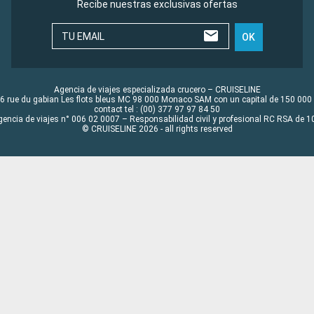
Recibe nuestras exclusivas ofertas
TU EMAIL
OK
Agencia de viajes especializada crucero – CRUISELINE
6 rue du gabian Les flots bleus MC 98 000 Monaco SAM con un capital de 150 000
contact tel : (00) 377 97 97 84 50
gencia de viajes n° 006 02 0007 – Responsabilidad civil y profesional RC RSA de
© CRUISELINE 2026 - all rights reserved