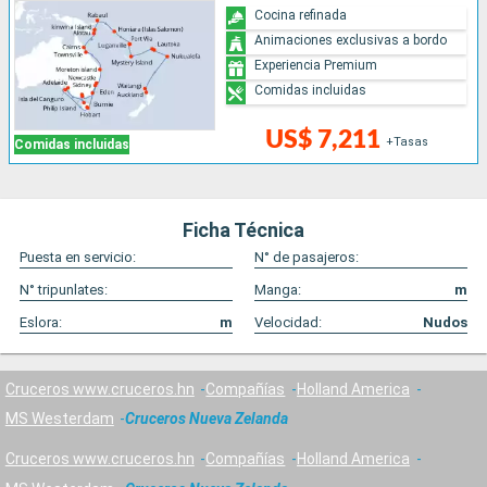
Cocina refinada
Animaciones exclusivas a bordo
Experiencia Premium
Comidas incluidas
US$ 7,211
+Tasas
Comidas incluidas
Ficha Técnica
Puesta en servicio:
N° de pasajeros:
N° tripunlates:
Manga:
m
Eslora:
m
Velocidad:
Nudos
Cruceros www.cruceros.hn
Compañías
Holland America
MS Westerdam
Cruceros Nueva Zelanda
Cruceros www.cruceros.hn
Compañías
Holland America