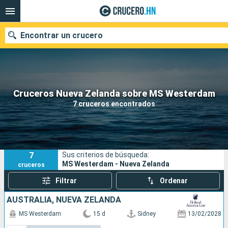
Encontrar un crucero
Nuestros destinos
Cruceros Nueva Zelanda sobre MS Westerdam
7 cruceros encontrados
Fecha de salida
Puertos
Compañías
7
Sus criterios de búsqueda:
Buscar
MS Westerdam - Nueva Zelanda
cruceros
Filtrar
Ordenar
AUSTRALIA, NUEVA ZELANDA
MS Westerdam
15 d
Sidney
13/02/2028