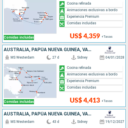
Cocina refinada
Animaciones exclusivas a bordo
Experiencia Premium
Comidas incluidas
US$ 4,359
+Tasas
Comidas incluidas
AUSTRALIA, PAPÚA NUEVA GUINEA, VANUATU, FIDJI (ISLAS), TONGA, NUEVA ZELANDA
MS Westerdam
27 d
Sidney
04/01/2028
Cocina refinada
Animaciones exclusivas a bordo
Experiencia Premium
Comidas incluidas
US$ 4,413
+Tasas
Comidas incluidas
AUSTRALIA, PAPÚA NUEVA GUINEA, VANUATU, FIDJI (ISLAS), TONGA, NUEVA ZELANDA
MS Westerdam
43 d
Sidney
19/12/2027