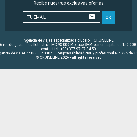
Recibe nuestras exclusivas ofertas
TU EMAIL
OK
Agencia de viajes especializada crucero – CRUISELINE
6 rue du gabian Les flots bleus MC 98 000 Monaco SAM con un capital de 150 000
contact tel : (00) 377 97 97 84 50
gencia de viajes n° 006 02 0007 – Responsabilidad civil y profesional RC RSA de
© CRUISELINE 2026 - all rights reserved