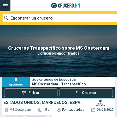
Encontrar un crucero
Nuestros destinos
Cruceros Transpacifico sobre MS Oosterdam
5 cruceros encontrados
Fecha de salida
Puertos
Compañías
5
Sus criterios de búsqueda:
Buscar
MS Oosterdam - Transpacifico
cruceros
Filtrar
Ordenar
ESTADOS UNIDOS, MARRUECOS, ESPAÑA
MS Oosterdam
15 d
Fort Lauderdale
09/04/2027