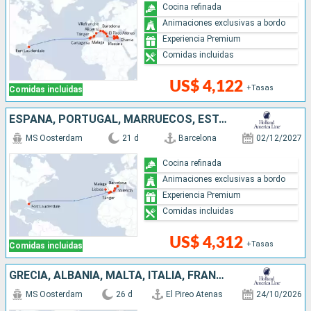
Cocina refinada
Animaciones exclusivas a bordo
Experiencia Premium
Comidas incluidas
US$ 4,122
+Tasas
Comidas incluidas
ESPAÑA, PORTUGAL, MARRUECOS, ESTADOS UNIDOS
MS Oosterdam
21 d
Barcelona
02/12/2027
Cocina refinada
Animaciones exclusivas a bordo
Experiencia Premium
Comidas incluidas
US$ 4,312
+Tasas
Comidas incluidas
GRECIA, ALBANIA, MALTA, ITALIA, FRANCIA, ESPAÑA, BERMUDAS, ESTADOS UNIDOS
MS Oosterdam
26 d
El Pireo Atenas
24/10/2026