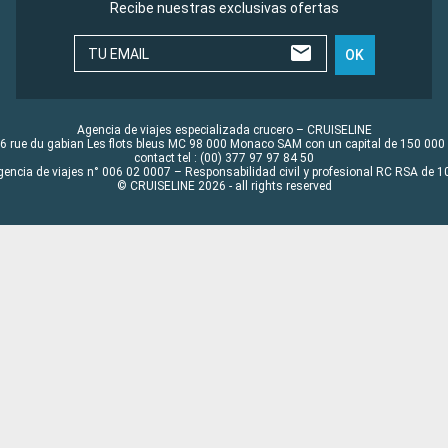
Recibe nuestras exclusivas ofertas
TU EMAIL
OK
Agencia de viajes especializada crucero – CRUISELINE
6 rue du gabian Les flots bleus MC 98 000 Monaco SAM con un capital de 150 000
contact tel : (00) 377 97 97 84 50
gencia de viajes n° 006 02 0007 – Responsabilidad civil y profesional RC RSA de
© CRUISELINE 2026 - all rights reserved