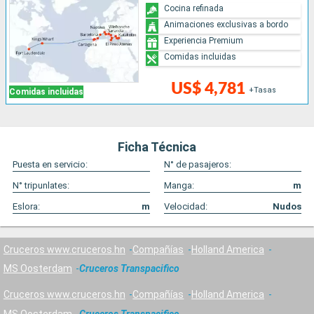
Cocina refinada
Animaciones exclusivas a bordo
Experiencia Premium
Comidas incluidas
US$ 4,781
+Tasas
Comidas incluidas
Ficha Técnica
Puesta en servicio:
N° de pasajeros:
N° tripunlates:
Manga:
m
Eslora:
m
Velocidad:
Nudos
Cruceros www.cruceros.hn
Compañías
Holland America
MS Oosterdam
Cruceros Transpacifico
Cruceros www.cruceros.hn
Compañías
Holland America
MS Oosterdam
Cruceros Transpacifico