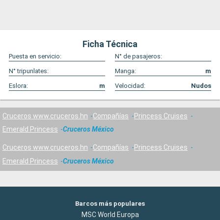
Ficha Técnica
Puesta en servicio:
N° de pasajeros:
N° tripunlates:
Manga:
m
Eslora:
m
Velocidad:
Nudos
Cruceros www.cruceros.hn
Compañías
Princess Cruises
Emerald Princess
Cruceros México
Cruceros www.cruceros.hn
Compañías
Princess Cruises
Emerald Princess
Cruceros México
Barcos más populares
MSC World Europa