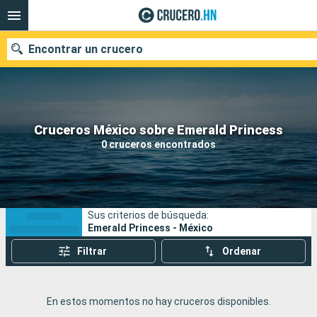
Encontrar un crucero
Nuestros destinos
Cruceros México sobre Emerald Princess
0 cruceros encontrados
Fecha de salida
Puertos
Compañías
Sus criterios de búsqueda:
Buscar
Emerald Princess - México
Filtrar
Ordenar
En estos momentos no hay cruceros disponibles.