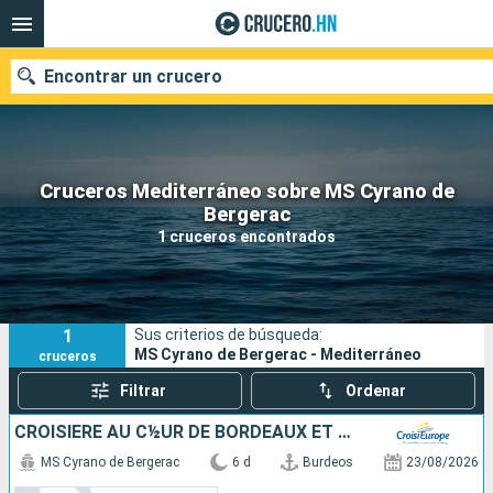
Encontrar un crucero
Cruceros Mediterráneo sobre MS Cyrano de
Nuestros destinos
Bergerac
1 cruceros encontrados
Fecha de salida
Puertos
Compañías
1
Sus criterios de búsqueda:
Buscar
MS Cyrano de Bergerac - Mediterráneo
cruceros
Filtrar
Ordenar
CROISIÈRE AU C½UR DE BORDEAUX ET SA RÉGION : ITINÉRAIRE DÉCOUVERTE
MS Cyrano de Bergerac
6 d
Burdeos
23/08/2026