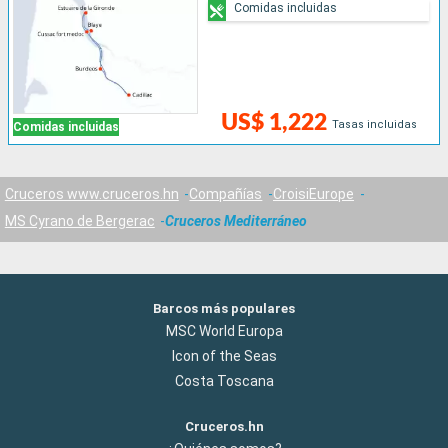
Comidas incluidas
US$ 1,222
Tasas incluidas
Comidas incluidas
Cruceros www.cruceros.hn
Compañías
CroisiEurope
MS Cyrano de Bergerac
Cruceros Mediterráneo
Barcos más populares
MSC World Europa
Icon of the Seas
Costa Toscana
Cruceros.hn