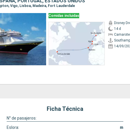
 ESPAÑA, PORTUGAL, ESTADOS UNIDOS
mpton, Vigo, Lisboa, Madeira, Fort Lauderdale
Comidas incluidas
Disney D
14 d
Camarote
Southamp
14/09/20
Ficha Técnica
N° de pasajeros:
Eslora:
m