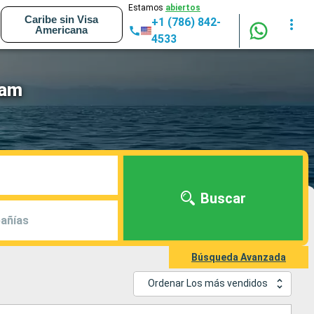
Estamos
abiertos
Caribe sin Visa
+1 (786) 842-
Americana
4533
eam
Buscar
añías
Búsqueda Avanzada
Ordenar Los más vendidos