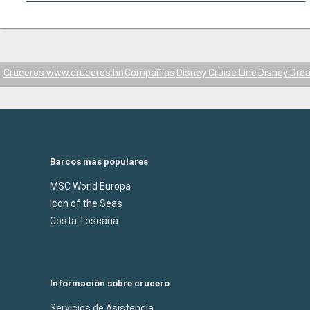
Cruceros www.cruceros.hn
Compañías
Disney Cruise Line
Disney Dre
Barcos más populares
MSC World Europa
Icon of the Seas
Costa Toscana
Información sobre crucero
Servicios de Asistencia