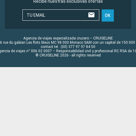
Recibe nuestras exclusivas ofertas
TU EMAIL
OK
Agencia de viajes especializada crucero – CRUISELINE
6 rue du gabian Les flots bleus MC 98 000 Monaco SAM con un capital de 150 000
contact tel : (00) 377 97 97 84 50
gencia de viajes n° 006 02 0007 – Responsabilidad civil y profesional RC RSA de
© CRUISELINE 2026 - all rights reserved