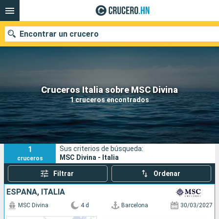
Encontrar un crucero
Nuestros destinos
Cruceros Italia sobre MSC Divina
1 cruceros encontrados
Fecha de salida
Puertos
Compañías
1
Sus criterios de búsqueda:
Buscar
MSC Divina - Italia
cruceros
Filtrar
Ordenar
ESPAÑA, ITALIA
MSC Divina
4 d
Barcelona
30/03/2027