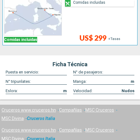
Comidas incluidas
US$ 299
+Tasas
Comidas incluidas
Ficha Técnica
Puesta en servicio:
N° de pasajeros:
N° tripunlates:
Manga:
m
Eslora:
m
Velocidad:
Nudos
Cruceros www.cruceros.hn
Compañías
MSC Cruceros
MSC Divina
Cruceros Italia
Cruceros www.cruceros.hn
Compañías
MSC Cruceros
MSC Divina
Cruceros Italia