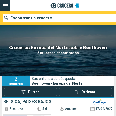
Encontrar un crucero
Nuestros destinos
Cruceros Europa del Norte sobre Beethoven
2 cruceros encontrados
Fecha de salida
Puertos
Compañías
2
Sus criterios de búsqueda:
Buscar
Beethoven - Europa del Norte
cruceros
Filtrar
Ordenar
BÉLGICA, PAISES BAJOS
Beethoven
5 d
Amberes
17/04/2027