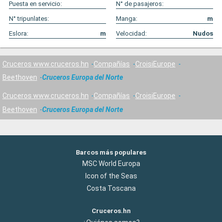
Puesta en servicio:
N° de pasajeros:
N° tripunlates:
Manga:
m
Eslora:
m
Velocidad:
Nudos
Cruceros www.cruceros.hn
Compañías
CroisiEurope
Beethoven
Cruceros Europa del Norte
Cruceros www.cruceros.hn
Compañías
CroisiEurope
Beethoven
Cruceros Europa del Norte
Barcos más populares
MSC World Europa
Icon of the Seas
Costa Toscana
Cruceros.hn