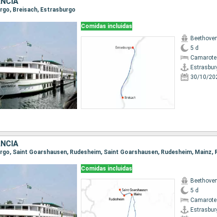
ANCIA
urgo, Breisach, Estrasburgo
Comidas incluidas
Beethove
5 d
Camarote 
Estrasbur
30/10/20
ANCIA
Comidas incluidas
Beethove
5 d
Camarote 
Estrasbur