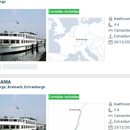
urgo
Comidas incluidas
Beethove
4 d
Camarote 
Estrasbur
20/12/20
MANIA
urgo, Breisach, Estrasburgo
Comidas incluidas
Beethove
3 d
Camarote 
Estrasbur
23/12/20