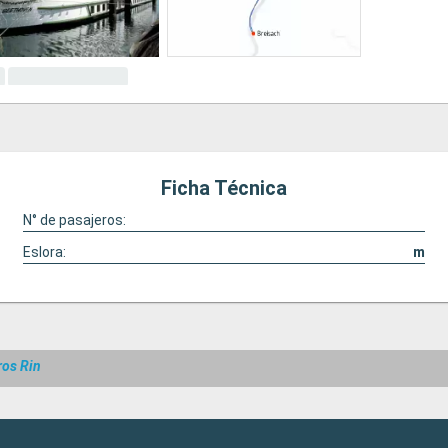
Ficha Técnica
N° de pasajeros:
Eslora:
m
ros Rin