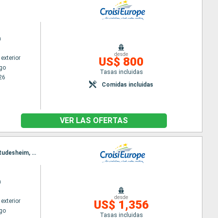
n
desde
exterior
US$ 800
go
Tasas incluidas
26
Comidas incluidas
VER LAS OFERTAS
Itinerario : Estrasburgo, Saint Goarshausen, Rudesheim, Saint Goarshausen, Rudesheim, Mainz, Rudesheim, Mainz, Gambsheim, Estrasburgo, Gambsheim, Estrasburgo
n
desde
exterior
US$ 1,356
go
Tasas incluidas