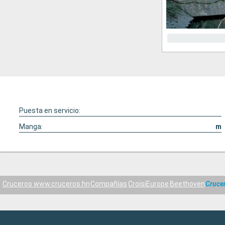
Puesta en servicio:
Manga:
m
Cruceros www.cruceros.hn
Compañías
CroisiEurope
Beethoven
Cruce