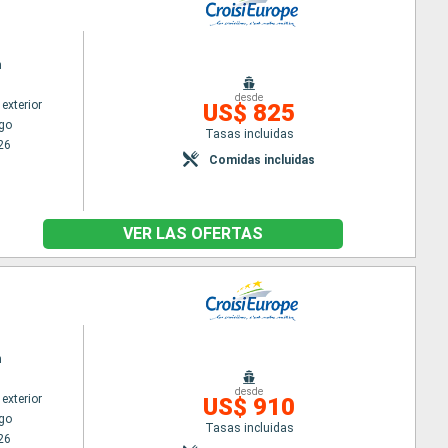
n
desde
exterior
US$ 825
go
Tasas incluidas
26
Comidas incluidas
VER LAS OFERTAS
n
desde
exterior
US$ 910
go
Tasas incluidas
26