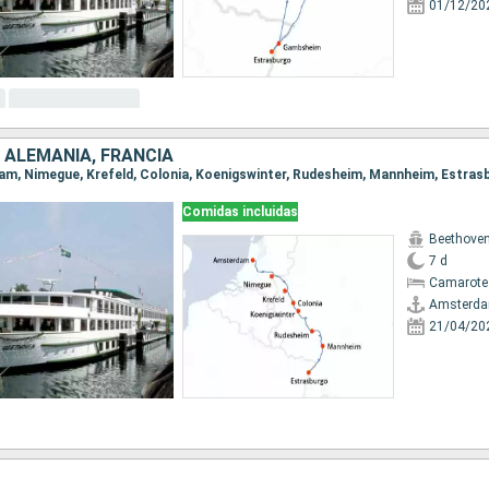
01/12/20
 ALEMANIA, FRANCIA
dam, Nimegue, Krefeld, Colonia, Koenigswinter, Rudesheim, Mannheim, Estras
Comidas incluidas
Beethove
7 d
Camarote 
Amsterd
21/04/20