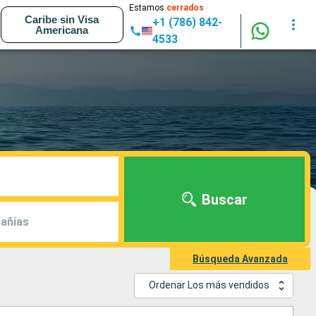
Estamos
cerrados
Caribe sin Visa
+1 (786) 842-
Americana
4533
Buscar
añías
Búsqueda Avanzada
Ordenar Los más vendidos