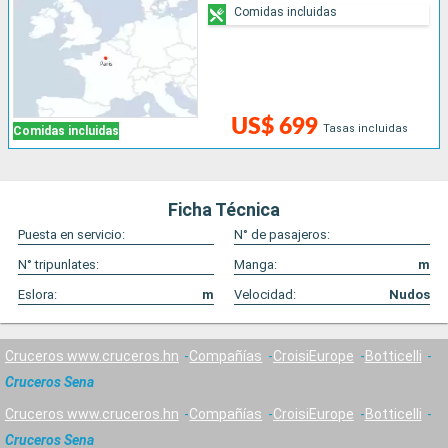
Comidas incluidas
US$ 699
Tasas incluidas
Comidas incluidas
Ficha Técnica
Puesta en servicio:
N° de pasajeros:
N° tripunlates:
Manga:
m
Eslora:
m
Velocidad:
Nudos
Cruceros www.cruceros.hn
Compañías
CroisiEurope
Botticelli
Cruceros Sena
Cruceros www.cruceros.hn
Compañías
CroisiEurope
Botticelli
Cruceros Sena