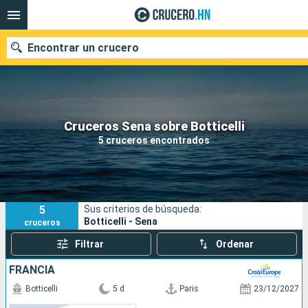
Encontrar un crucero
Nuestros destinos
Cruceros Sena sobre Botticelli
5 cruceros encontrados
Fecha de salida
Puertos
Compañías
5
Sus criterios de búsqueda:
Buscar
Botticelli - Sena
cruceros
Filtrar
Ordenar
FRANCIA
Botticelli
5 d
Paris
23/12/2027