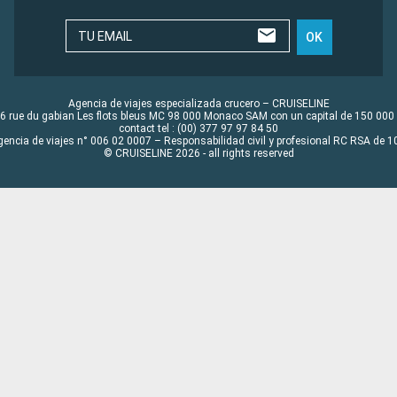
TU EMAIL
OK
Agencia de viajes especializada crucero – CRUISELINE
6 rue du gabian Les flots bleus MC 98 000 Monaco SAM con un capital de 150 000
contact tel : (00) 377 97 97 84 50
gencia de viajes n° 006 02 0007 – Responsabilidad civil y profesional RC RSA de
© CRUISELINE 2026 - all rights reserved