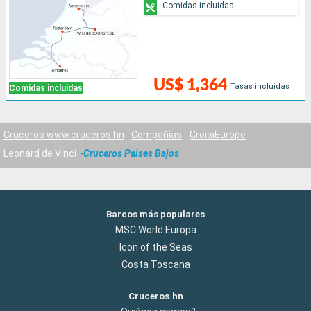
Comidas incluidas
US$ 1,364
Tasas incluidas
Comidas incluidas
Cruceros www.cruceros.hn
Compañías
CroisiEurope
Leonard de Vinci
Cruceros Paises Bajos
Barcos más populares
MSC World Europa
Icon of the Seas
Costa Toscana
Cruceros.hn