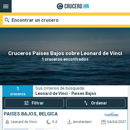
Encontrar un crucero
Nuestros destinos
Cruceros Paises Bajos sobre Leonard de Vinci
1 cruceros encontrados
Fecha de salida
Puertos
Compañías
1
Sus criterios de búsqueda:
Buscar
Leonard de Vinci - Paises Bajos
cruceros
Filtrar
Ordenar
PAISES BAJOS, BÉLGICA
Leonard de Vinci
5 d
Amsterdam
04/04/2027