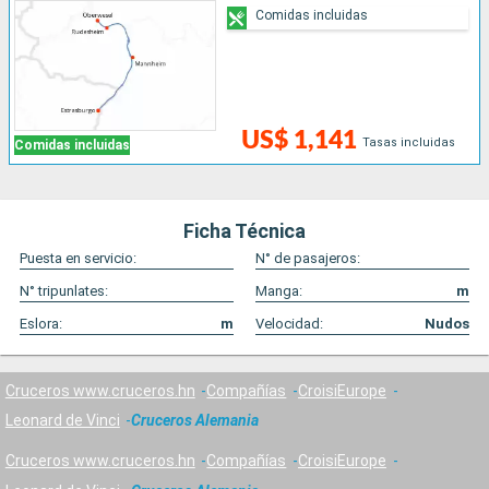
Comidas incluidas
US$ 1,141
Tasas incluidas
Comidas incluidas
Ficha Técnica
Puesta en servicio:
N° de pasajeros:
N° tripunlates:
Manga:
m
Eslora:
m
Velocidad:
Nudos
Cruceros www.cruceros.hn
Compañías
CroisiEurope
Leonard de Vinci
Cruceros Alemania
Cruceros www.cruceros.hn
Compañías
CroisiEurope