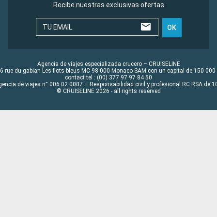
Recibe nuestras exclusivas ofertas
TU EMAIL
OK
Agencia de viajes especializada crucero – CRUISELINE
6 rue du gabian Les flots bleus MC 98 000 Monaco SAM con un capital de 150 000
contact tel : (00) 377 97 97 84 50
gencia de viajes n° 006 02 0007 – Responsabilidad civil y profesional RC RSA de
© CRUISELINE 2026 - all rights reserved