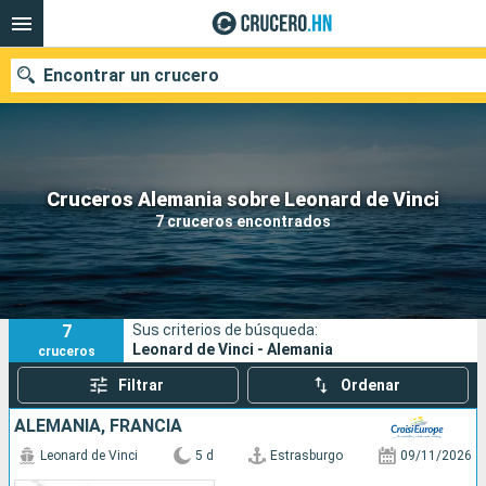
Encontrar un crucero
Nuestros destinos
Cruceros Alemania sobre Leonard de Vinci
7 cruceros encontrados
Fecha de salida
Puertos
Compañías
7
Sus criterios de búsqueda:
Buscar
Leonard de Vinci - Alemania
cruceros
Filtrar
Ordenar
ALEMANIA, FRANCIA
Leonard de Vinci
5 d
Estrasburgo
09/11/2026