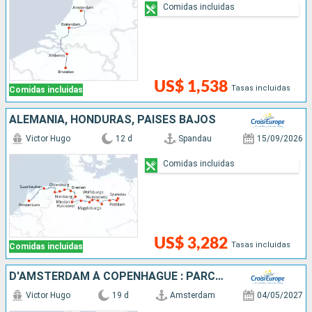
Comidas incluidas
US$ 1,538
Tasas incluidas
Comidas incluidas
ALEMANIA, HONDURAS, PAISES BAJOS
Victor Hugo
12 d
Spandau
15/09/2026
Comidas incluidas
US$ 3,282
Tasas incluidas
Comidas incluidas
D'AMSTERDAM À COPENHAGUE : PARCOUREZ LES CANAUX DU NORD EN CROISIÈRE, L'ELBE, LA HAVEL, L'ODER ET LA MER BALTIQUE
Victor Hugo
19 d
Amsterdam
04/05/2027