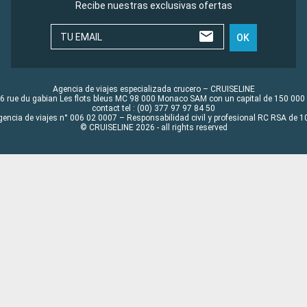
Recibe nuestras exclusivas ofertas
TU EMAIL
OK
Agencia de viajes especializada crucero – CRUISELINE
6 rue du gabian Les flots bleus MC 98 000 Monaco SAM con un capital de 150 000
contact tel : (00) 377 97 97 84 50
gencia de viajes n° 006 02 0007 – Responsabilidad civil y profesional RC RSA de
© CRUISELINE 2026 - all rights reserved