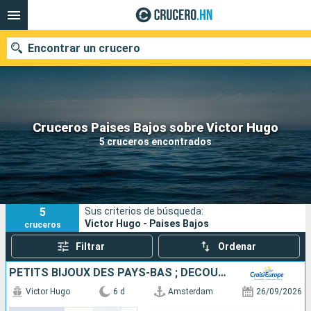
Encontrar un crucero
Nuestros destinos
Cruceros Paises Bajos sobre Victor Hugo
5 cruceros encontrados
Fecha de salida
Puertos
Compañías
5
Sus criterios de búsqueda:
Buscar
Victor Hugo - Paises Bajos
cruceros
Filtrar
Ordenar
PETITS BIJOUX DES PAYS-BAS ; DÉCOUVREZ DES TRÉSORS CACHÉS AU CHARME UNIQUE
Victor Hugo
6 d
Amsterdam
26/09/2026