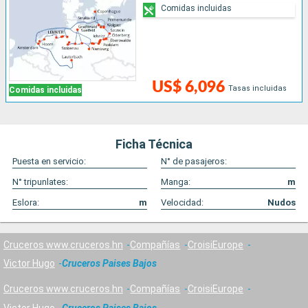
Comidas incluidas
US$ 6,096
Tasas incluidas
Comidas incluidas
Ficha Técnica
Puesta en servicio:
N° de pasajeros:
N° tripunlates:
Manga:
m
Eslora:
m
Velocidad:
Nudos
Cruceros www.cruceros.hn
Compañías
CroisiEurope
Victor Hugo
Cruceros Paises Bajos
Cruceros www.cruceros.hn
Compañías
CroisiEurope
Victor Hugo
Cruceros Paises Bajos