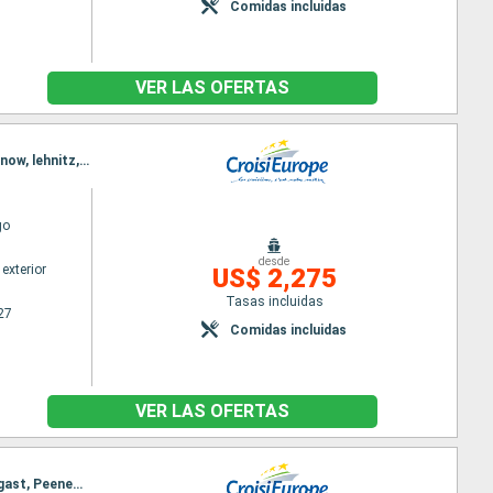
Comidas incluidas
VER LAS OFERTAS
Itinerario : Stralsund, Lauterbach, Peenemunde, Wolgast, Szczecin, Mescherin, Schwedt, Niederfinow, lehnitz, Spandau
go
desde
exterior
US$ 2,275
Tasas incluidas
27
Comidas incluidas
VER LAS OFERTAS
Itinerario : Spandau, Oranienburg, Niederfinow, Hohensaaten, Schwedt, Mescherin, Szczecin, Wolgast, Peenemunde, Lauterbach, Stralsund