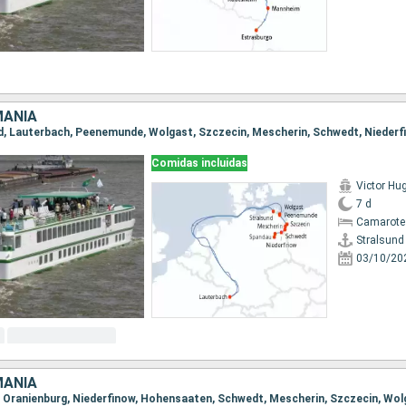
MANIA
Comidas incluidas
Victor Hu
7 d
Camarote 
Stralsund
03/10/20
MANIA