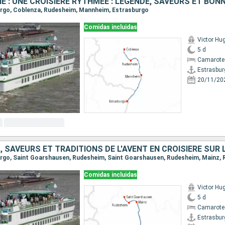
LIE : UNE CROISIÈRE RYTHMÉE : LÉGENDE, SAVEURS ET BO
burgo, Coblenza, Rudesheim, Mannheim, Estrasburgo
Comidas incluidas
Victor Hu
5 d
Camarote 
Estrasbur
20/11/20
, SAVEURS ET TRADITIONS DE L'AVENT EN CROISIÈRE SUR 
Comidas incluidas
Victor Hu
5 d
Camarote 
Estrasbur