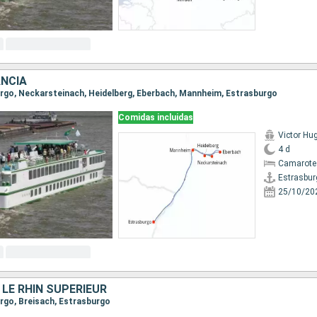
ANCIA
burgo, Neckarsteinach, Heidelberg, Eberbach, Mannheim, Estrasburgo
Comidas incluidas
Victor Hu
4 d
Camarote 
Estrasbur
25/10/20
 LE RHIN SUPÉRIEUR
urgo, Breisach, Estrasburgo