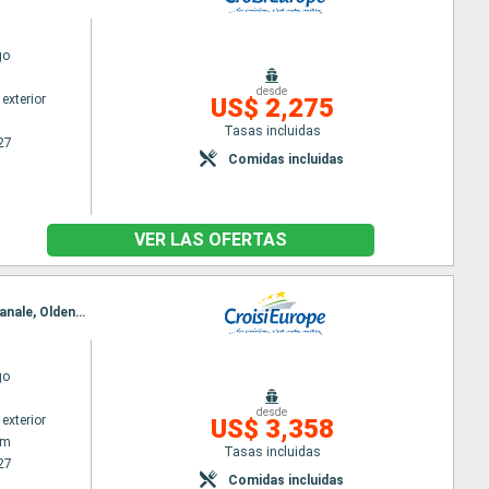
go
desde
exterior
US$ 2,275
Tasas incluidas
27
Comidas incluidas
VER LAS OFERTAS
Itinerario : Amsterdam, Groningen, Delfzil, Emden, Groningen, Delfzil, Emden, Papenburg, Kustenkanale, Oldenburg, Emden, Papenburg, Kustenkanale, Oldenburg, Bremen, Oldenburg, Bremen, Nienburg, Stolzenau, Minden, Bremen, Nienburg, Stolzenau, Minden, Hannover, Mittellandkanal, Suelfeld, Minden, Hannover, Mittellandkanal, Suelfeld, Magdeburgo, Suelfeld, Magdeburgo, Brandeburgo, Postdam, Magdeburgo, Brandeburgo, Postdam, Spandau, Postdam, Spandau
go
desde
exterior
US$ 3,358
am
Tasas incluidas
27
Comidas incluidas