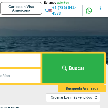
Estamos
abiertos
Caribe sin Visa
+1 (786) 842-
Americana
4533
Buscar
añías
Búsqueda Avanzada
Ordenar Los más vendidos