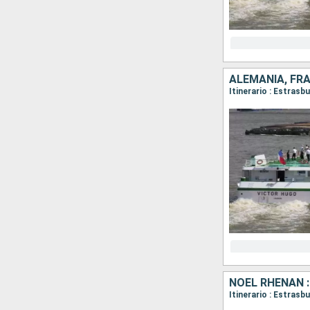
ALEMANIA, FR
Itinerario : Estras
NOËL RHÉNAN :
Itinerario : Estrasb