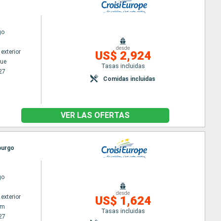
go
desde
exterior
US$ 2,924
ue
Tasas incluidas
27
Comidas incluidas
VER LAS OFERTAS
burgo
go
desde
exterior
US$ 1,624
am
Tasas incluidas
27