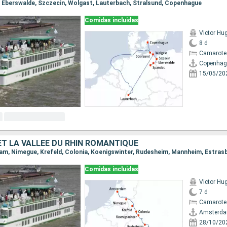
u, Eberswalde, Szczecin, Wolgast, Lauterbach, Stralsund, Copenhague
Comidas incluidas
Victor Hu
8 d
Camarote 
Copenhag
15/05/20
ET LA VALLÉE DU RHIN ROMANTIQUE
dam, Nimegue, Krefeld, Colonia, Koenigswinter, Rudesheim, Mannheim, Estras
Comidas incluidas
Victor Hu
7 d
Camarote 
Amsterd
28/10/20