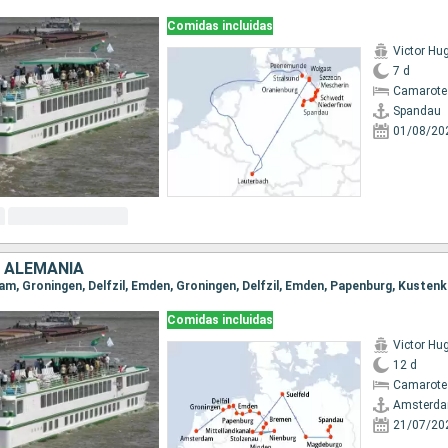
Comidas incluidas
Victor Hu
7 d
Camarote 
Spandau
01/08/20
, ALEMANIA
Comidas incluidas
Victor Hu
12 d
Camarote 
Amsterd
21/07/20