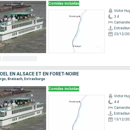
Comidas incluidas
Victor Hu
3 d
Camarote 
Estrasbur
23/12/20
OËL EN ALSACE ET EN FORÊT-NOIRE
urgo, Breisach, Estrasburgo
Comidas incluidas
Victor Hu
4 d
Camarote 
Estrasbur
13/12/20