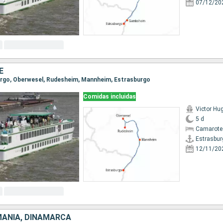
07/12/20
E
burgo, Oberwesel, Rudesheim, Mannheim, Estrasburgo
Comidas incluidas
Victor Hu
5 d
Camarote 
Estrasbur
12/11/20
MANIA, DINAMARCA