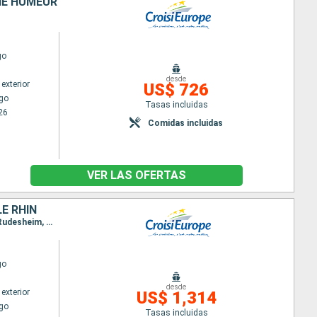
NNE HUMEUR
go
desde
exterior
US$ 726
go
Tasas incluidas
26
Comidas incluidas
VER LAS OFERTAS
LE RHIN
Itinerario : Estrasburgo, Saint Goarshausen, Rudesheim, Saint Goarshausen, Rudesheim, Mainz, Rudesheim, Mainz, Gambsheim, Estrasburgo, Gambsheim, Estrasburgo
go
desde
exterior
US$ 1,314
go
Tasas incluidas