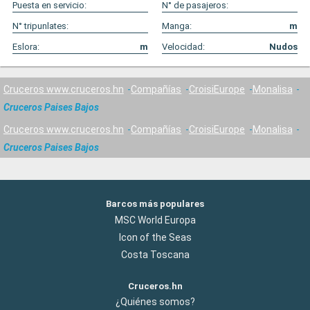
Puesta en servicio:
N° de pasajeros:
N° tripunlates:
Manga:
m
Eslora:
m
Velocidad:
Nudos
Cruceros www.cruceros.hn
Compañías
CroisiEurope
Monalisa
Cruceros Paises Bajos
Cruceros www.cruceros.hn
Compañías
CroisiEurope
Monalisa
Cruceros Paises Bajos
Barcos más populares
MSC World Europa
Icon of the Seas
Costa Toscana
Cruceros.hn
¿Quiénes somos?