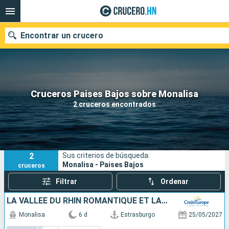
Encontrar un crucero
Nuestros destinos
Cruceros Paises Bajos sobre Monalisa
2 cruceros encontrados
Fecha de salida
Puertos
Compañías
2
Sus criterios de búsqueda:
Buscar
Monalisa - Paises Bajos
cruceros
Filtrar
Ordenar
LA VALLÉE DU RHIN ROMANTIQUE ET LA HOLLANDE
Monalisa
6 d
Estrasburgo
25/05/2027