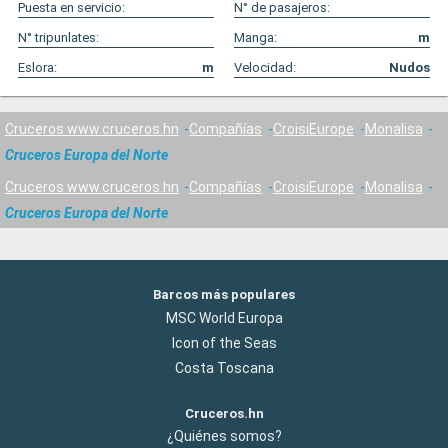
Puesta en servicio:
N° de pasajeros:
N° tripunlates:
Manga:
m
Eslora:
m
Velocidad:
Nudos
Cruceros www.cruceros.hn
Compañías
CroisiEurope
Monalisa
Cruceros Europa del Norte
Cruceros www.cruceros.hn
Compañías
CroisiEurope
Monalisa
Cruceros Europa del Norte
Barcos más populares
MSC World Europa
Icon of the Seas
Costa Toscana
Cruceros.hn
¿Quiénes somos?