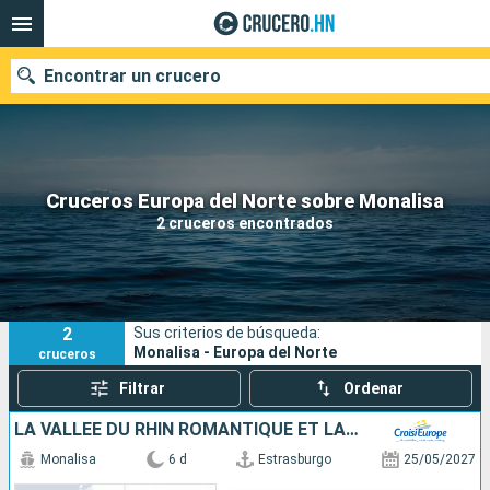
Encontrar un crucero
Nuestros destinos
Cruceros Europa del Norte sobre Monalisa
2 cruceros encontrados
Fecha de salida
Puertos
Compañías
2
Sus criterios de búsqueda:
Buscar
Monalisa - Europa del Norte
cruceros
Filtrar
Ordenar
LA VALLÉE DU RHIN ROMANTIQUE ET LA HOLLANDE
Monalisa
6 d
Estrasburgo
25/05/2027