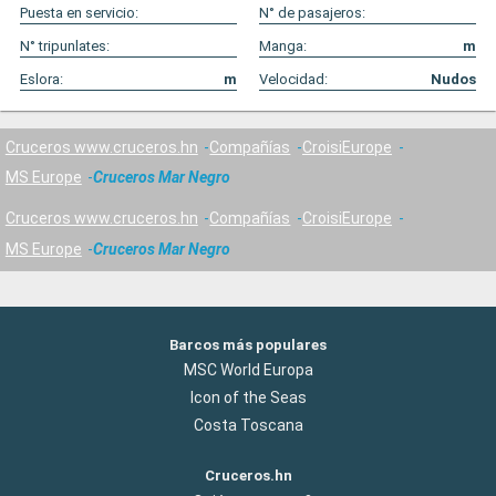
Puesta en servicio:
N° de pasajeros:
N° tripunlates:
Manga:
m
Eslora:
m
Velocidad:
Nudos
Cruceros www.cruceros.hn
Compañías
CroisiEurope
MS Europe
Cruceros Mar Negro
Cruceros www.cruceros.hn
Compañías
CroisiEurope
MS Europe
Cruceros Mar Negro
Barcos más populares
MSC World Europa
Icon of the Seas
Costa Toscana
Cruceros.hn