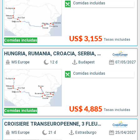
Comidas incluidas
US$ 3,155
Tasas incluidas
Comidas incluidas
HUNGRÍA, RUMANIA, CROACIA, SERBIA, BULGARIA
MS Europe
12 d
Budapest
07/05/2027
Comidas incluidas
US$ 4,885
Tasas incluidas
Comidas incluidas
CROISIÈRE TRANSEUROPÉENNE, 3 FLEUVES, LE RHIN, LE MAIN ET LE DANUBE - DE L'EUROPE OCCIDENTALE À L'EUROPE DE L'EST DÉCOUVREZ LEURS RICHESSES CULTURELLES ET PATRIMONIALES
MS Europe
21 d
Estrasburgo
25/04/2027