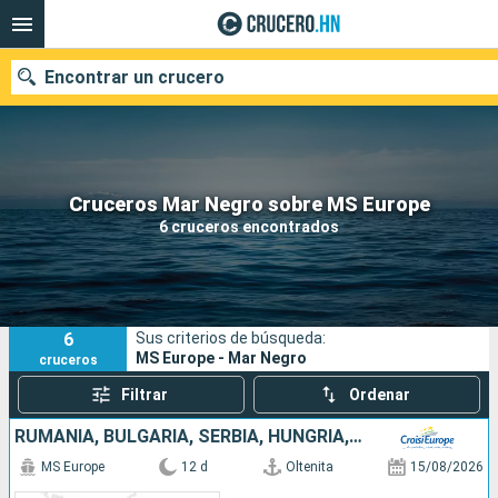
Encontrar un crucero
Nuestros destinos
Cruceros Mar Negro sobre MS Europe
6 cruceros encontrados
Fecha de salida
Puertos
Compañías
6
Sus criterios de búsqueda:
Buscar
MS Europe - Mar Negro
cruceros
Filtrar
Ordenar
RUMANIA, BULGARIA, SERBIA, HUNGRÍA, ESLOVAQUIA, AUSTRIA
MS Europe
12 d
Oltenita
15/08/2026