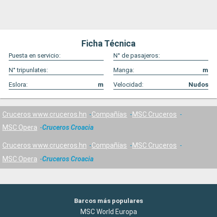
Ficha Técnica
Puesta en servicio:
N° de pasajeros:
N° tripunlates:
Manga:
m
Eslora:
m
Velocidad:
Nudos
Cruceros www.cruceros.hn
Compañías
MSC Cruceros
MSC Opera
Cruceros Croacia
Cruceros www.cruceros.hn
Compañías
MSC Cruceros
MSC Opera
Cruceros Croacia
Barcos más populares
MSC World Europa