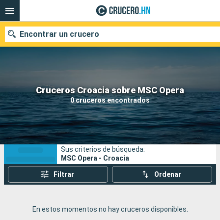
Encontrar un crucero
Nuestros destinos
Cruceros Croacia sobre MSC Opera
0 cruceros encontrados
Fecha de salida
Puertos
Compañías
Sus criterios de búsqueda:
Buscar
MSC Opera - Croacia
Filtrar
Ordenar
En estos momentos no hay cruceros disponibles.