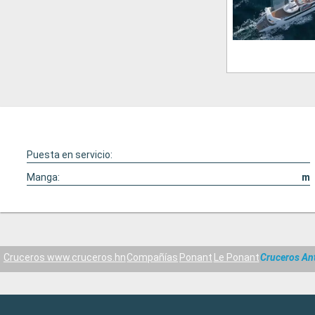
Puesta en servicio:
Manga:
m
Cruceros www.cruceros.hn
Compañías
Ponant
Le Ponant
Cruceros Ant