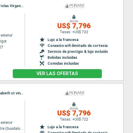
Itinerario : Bahia Marigot, Isla Sandy, Spanish Town, Île de Cooper, Norman Island, Jost Van Dyke, Islas Virgenes, Dog Island, Bahia Marigot
desde
US$ 7,796
Tasas: +US$ 722
exterior
Lujo a la francesa
igot
Conexión wifi ilimitado de cortesía
27
Servicio de prestigio & lujo incluido
Bebidas incluidas
Comidas incluidas
VER LAS OFERTAS
Itinerario : Pointe a pitre (Guadalupe), Anses d'Arlet, Tobago Cays, Isla Sandy, Soufriere, Port Elisabeth st vincent, Portsmouth ( La Dominique) , Marie Galante, Pointe a pitre (Guadalupe)
desde
US$ 7,796
Tasas: +US$ 722
exterior
Lujo a la francesa
Pointe a pitre (Guadalupe)
Conexión wifi ilimitado de cortesía