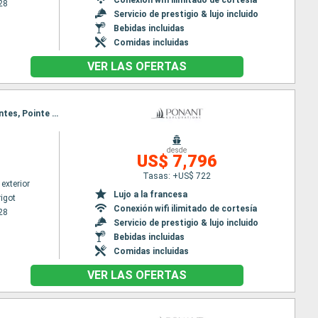
28
Servicio de prestigio & lujo incluido
Bebidas incluidas
Comidas incluidas
VER LAS OFERTAS
Itinerario : Bahia Marigot, Prickley Pear Cays, Gustavia, Charlestown, Falmouth, Barbuda, Les Saintes, Pointe a pitre (Guadalupe)
desde
US$ 7,796
Tasas: +US$ 722
exterior
Lujo a la francesa
igot
Conexión wifi ilimitado de cortesía
28
Servicio de prestigio & lujo incluido
Bebidas incluidas
Comidas incluidas
VER LAS OFERTAS