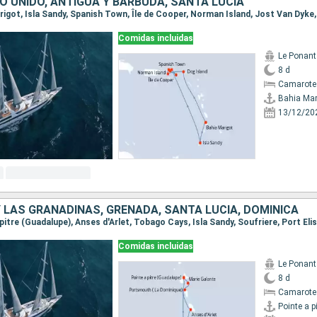
O UNIDO, ANTIGUA Y BARBUDA, SANTA LUCIA
Comidas incluidas
Le Ponant
8 d
Camarote 
Bahia Mar
13/12/20
 LAS GRANADINAS, GRENADA, SANTA LUCIA, DOMINICA
Comidas incluidas
Le Ponant
8 d
Camarote 