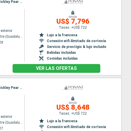
Itinerario : Pointe a pitre (Guadalupe), Les Saintes, Falmouth, Barbuda, Charlestown, Gustavia, Prickley Pear Cays, Bahia Marigot
desde
US$ 7,796
Tasas: +US$ 722
exterior
Lujo a la francesa
Pointe a pitre (Guadalupe)
Conexión wifi ilimitado de cortesía
28
Servicio de prestigio & lujo incluido
Bebidas incluidas
Comidas incluidas
VER LAS OFERTAS
Itinerario : Pointe a pitre (Guadalupe), Les Saintes, Falmouth, Barbuda, Gustavia, Charlestown, Prickley Pear Cays, Road Bay, Bahia Marigot
desde
US$ 8,648
Tasas: +US$ 722
exterior
Lujo a la francesa
Pointe a pitre (Guadalupe)
Conexión wifi ilimitado de cortesía
27