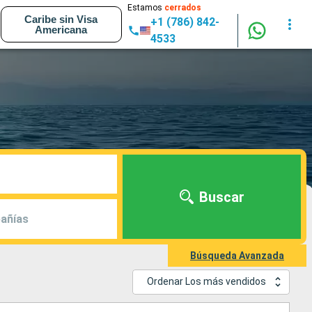
Estamos
cerrados
Caribe sin Visa
+1 (786) 842-
Americana
4533
Buscar
añías
Búsqueda Avanzada
Ordenar Los más vendidos