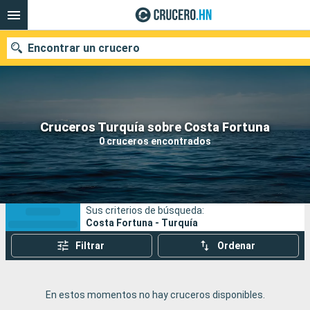
Encontrar un crucero
Nuestros destinos
Cruceros Turquía sobre Costa Fortuna
0 cruceros encontrados
Fecha de salida
Puertos
Compañías
Sus criterios de búsqueda:
Buscar
Costa Fortuna - Turquía
Filtrar
Ordenar
En estos momentos no hay cruceros disponibles.